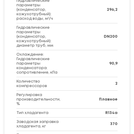
Гидравлические
параметры
(конденсатор,
296,2
кожухотрубный):
расход воды, м³/ч
Гидравлические
параметры
(конденсатор,
DN200
кожухотрубный):
диаметр труб, мм
Охлаждение:
Гидравлические
параметры
90,9
конденсатора:
сопротивление, кПа
Количество
2
компрессоров
Регулировка
производительности,
Плавное
%
Тип хладагента
R134a
Заводская заправка
370
хладагента, кг