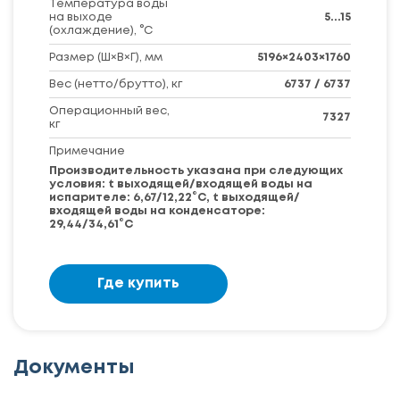
Температура воды
на выходе
5...15
(охлаждение), °С
Размер (Ш×В×Г), мм
5196×2403×1760
Вес (нетто/брутто), кг
6737 / 6737
Операционный вес,
7327
кг
Примечание
Производительность указана при следующих
условия: t выходящей/входящей воды на
испарителе: 6,67/12,22°С, t выходящей/
входящей воды на конденсаторе:
29,44/34,61°С
Где купить
Документы