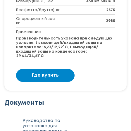
Размер (Ш×В×Г), мм
3601×2150×1618
Вес (нетто/брутто), кг
2575
Операционный вес,
2985
кг
Примечание
Производительность указана при следующих
условия: t выходящей/входящей воды на
испарителе: 6,67/12,22°С, t выходящей/
входящей воды на конденсаторе:
29,44/34,61°С
Где купить
Документы
Руководство по
установке для