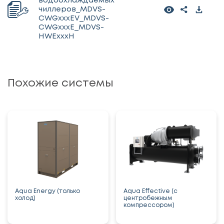
водоохлаждаемых
чиллеров_MDVS-
CWGxxxEV_MDVS-
CWGxxxE_MDVS-
HWExxxH
Похожие системы
Aqua Energy (только
Aqua Effective (с
холод)
центробежным
компрессором)