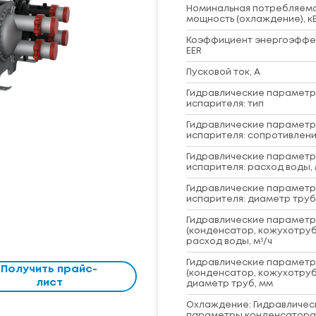
Номинальная потребляем
мощность (охлаждение), к
Коэффициент энергоэффе
EER
Пусковой ток, А
Гидравлические парамет
испарителя: тип
Гидравлические парамет
испарителя: сопротивлени
Гидравлические парамет
испарителя: расход воды, 
Гидравлические парамет
испарителя: диаметр труб
Гидравлические парамет
(конденсатор, кожухотруб
расход воды, м³/ч
Гидравлические парамет
Получить прайс-
(конденсатор, кожухотруб
лист
диаметр труб, мм
Охлаждение: Гидравличес
параметры конденсатора