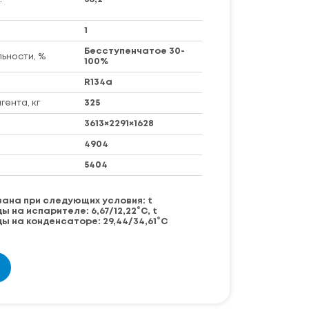
1
Бесступенчатое 30-
ьности, %
100%
R134a
ента, кг
325
3613×2291×1628
4904
5404
ана при следующих условия: t
на испарителе: 6,67/12,22°С, t
 на конденсаторе: 29,44/34,61°С