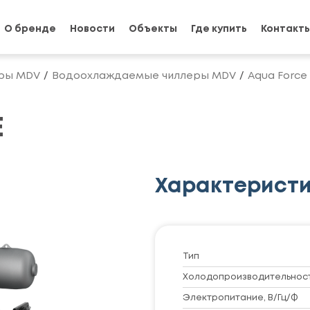
О бренде
Новости
Объекты
Где купить
Контакт
ры MDV
Водоохлаждаемые чиллеры MDV
Aqua Force
E
Характерист
Тип
Холодопроизводительность
Электропитание, В/Гц/Ф