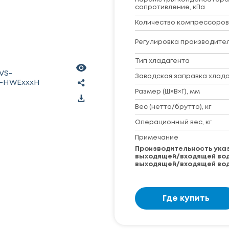
сопротивление, кПа
Количество компрессоров
Регулировка производител
Тип хладагента
VS-
Заводская заправка хладаг
-HWExxxH
Размер (Ш×В×Г), мм
Вес (нетто/брутто), кг
Операционный вес, кг
Примечание
Производительность указ
выходящей/входящей воды 
выходящей/входящей воды
Где купить