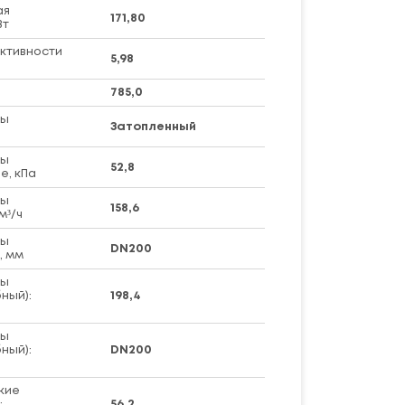
ая
171,80
Вт
ктивности
5,98
785,0
ры
Затопленный
ры
52,8
е, кПа
ры
158,6
м³/ч
ры
DN200
, мм
ры
ный):
198,4
ры
ный):
DN200
кие
:
56,2