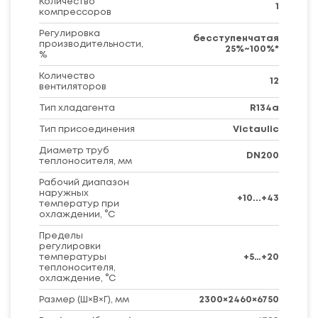
Количество
1
компрессоров
Регулировка
бесступенчатая
производительности,
25%~100%*
%
Количество
12
вентиляторов
Тип хладагента
R134a
Тип присоединения
Victaulic
Диаметр труб
DN200
теплоносителя, мм
Рабочий диапазон
наружных
+10...+43
температур при
охлаждении, °C
Пределы
регулировки
температуры
+5…+20
теплоносителя,
охлаждение, °C
Размер (Ш×В×Г), мм
2300×2460×6750