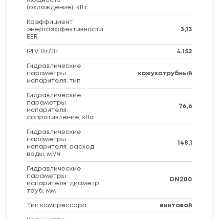
мощность
(охлаждение), кВт
Коэффициент
энергоэффективности
3,13
EER
IPLV, Вт/Вт
4,152
Гидравлические
параметры
кожухотрубный
испарителя: тип
Гидравлические
параметры
76,6
испарителя:
сопротивление, кПа
Гидравлические
параметры
148,1
испарителя: расход
воды, м³/ч
Гидравлические
параметры
DN200
испарителя: диаметр
труб, мм
Тип компрессора
винтовой