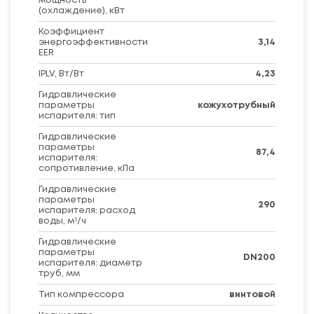
мощность
(охлаждение), кВт
Коэффициент
энергоэффективности
3,14
EER
IPLV, Вт/Вт
4,23
Гидравлические
параметры
кожухотрубный
испарителя: тип
Гидравлические
параметры
87,4
испарителя:
сопротивление, кПа
Гидравлические
параметры
290
испарителя: расход
воды, м³/ч
Гидравлические
параметры
DN200
испарителя: диаметр
труб, мм
Тип компрессора
винтовой