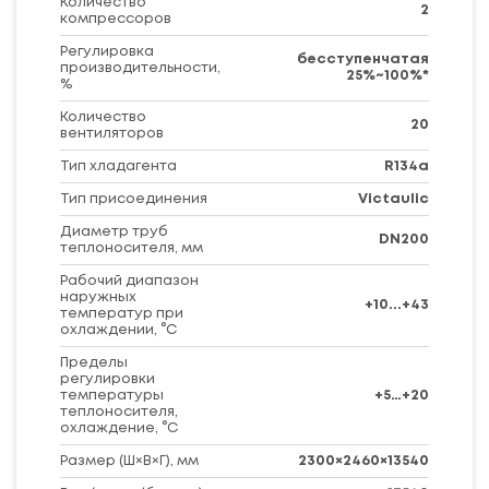
Количество
2
компрессоров
Регулировка
бесступенчатая
производительности,
25%~100%*
%
Количество
20
вентиляторов
Тип хладагента
R134a
Тип присоединения
Victaulic
Диаметр труб
DN200
теплоносителя, мм
Рабочий диапазон
наружных
+10...+43
температур при
охлаждении, °C
Пределы
регулировки
температуры
+5…+20
теплоносителя,
охлаждение, °C
Размер (Ш×В×Г), мм
2300×2460×13540