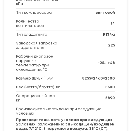
кПа
Тип компрессора
винтовой
Количество
14
вентиляторов
Тип хладагента
R134a
Заводская заправка
225
хладагента, кг
Рабочий диапазон
наружных
-25...+48
температур при
охлаждении, °C
Размер (Ш×В×Г), мм
8255×2460×2300
Вес (нетто/брутто), кг
8500
Операционный вес,
8890
кг
Производительность дана при следующих
условиях
Производительность указана при следующих
условиях: охлаждение: t выходящей/входящей
воды: 7/12°С, t наружного воздуха: 35°С (СТ).