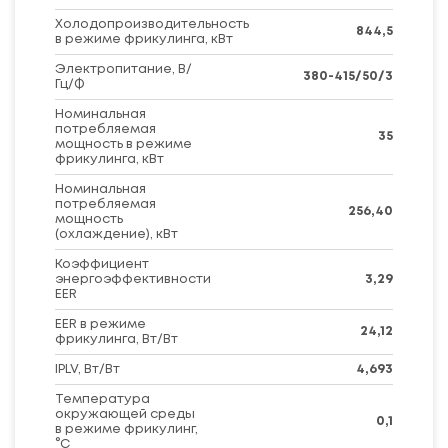
Холодопроизводительность
844,5
в режиме фрикулинга, кВт
Электропитание, В/
380-415/50/3
Гц/Ф
Номинальная
потребляемая
35
мощность в режиме
фрикулинга, кВт
Номинальная
потребляемая
256,40
мощность
(охлаждение), кВт
Коэффициент
энергоэффективности
3,29
EER
EER в режиме
24,12
фрикулинга, Вт/Вт
IPLV, Вт/Вт
4,693
Температура
окружающей среды
0,1
в режиме фрикулинг,
°С