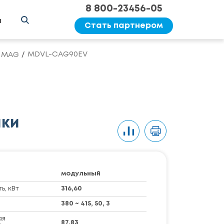
8 800-23456-05
ы
Стать партнером
MDVL-CAG90EV
t MAG
ики
модульный
, кВт
316,60
380 ~ 415, 50, 3
ая
87,83