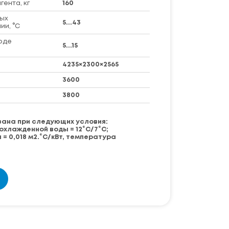
ента, кг
160
ых
5...43
ии, °C
оде
5...15
4235×2300×2565
3600
3800
зана при следующих условия:
охлажденной воды = 12°C/7°C;
= 0,018 м2.°C/кВт, температура