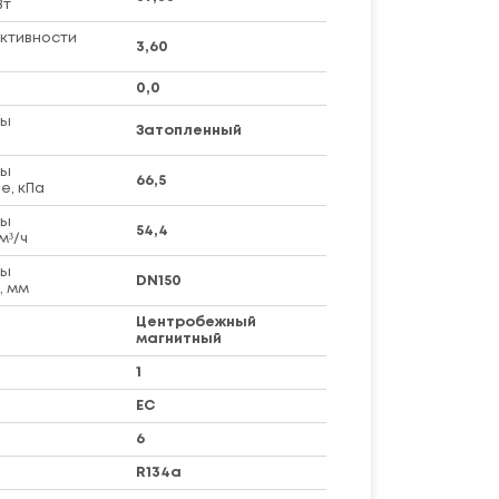
Вт
ктивности
3,60
0,0
ры
Затопленный
ры
66,5
е, кПа
ры
54,4
м³/ч
ры
DN150
, мм
Центробежный
магнитный
1
EC
6
R134a