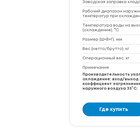
Заводская заправка хладаг
Рабочий диапазон наружн
температур при охлажден
Температура воды на вых
(охлаждение), °С
Размер (Ш×В×Г), мм
Вес (нетто/брутто), кг
Операционный вес, кг
Примечание
Производительность ука
охлаждение: вход/выход 
коэффициент загрязнения 
наружного воздуха 35°C.
Где купить