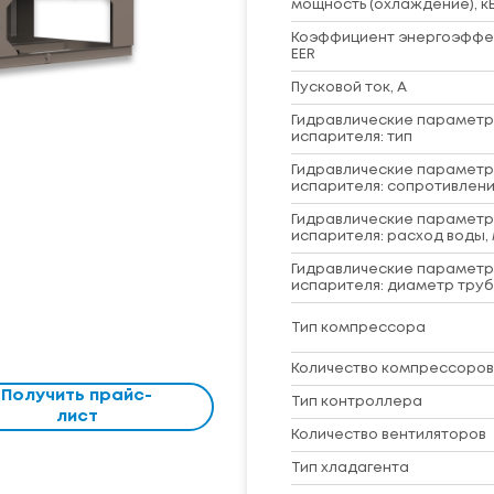
мощность (охлаждение), к
Коэффициент энергоэффе
EER
Пусковой ток, А
Гидравлические парамет
испарителя: тип
Гидравлические парамет
испарителя: сопротивлени
Гидравлические парамет
испарителя: расход воды, 
Гидравлические парамет
испарителя: диаметр труб
Тип компрессора
Количество компрессоров
Получить прайс-
Тип контроллера
лист
Количество вентиляторов
Тип хладагента