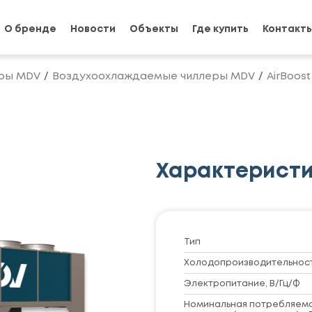
О бренде
Новости
Объекты
Где купить
Контакт
ры MDV
Воздухоохлаждаемые чиллеры MDV
AirBoos
Характерист
Тип
Холодопроизводительность
Электропитание, В/Гц/Ф
Номинальная потребляем