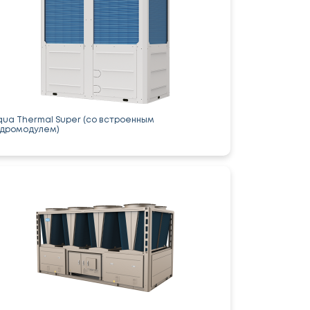
qua Thermal Super (со встроенным
идромодулем)