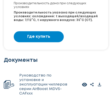
Производительность дана при следующих
условиях
Производительность указана при следующих
условиях: охлаждение: t выходящей/входящей
воды: 7/12°С, t наружного воздуха: 35°С (СТ).
Где купить
Документы
Руководство по
установке и
эксплуатации чиллеров
серии AirBoost MDVS-
CAFxxx