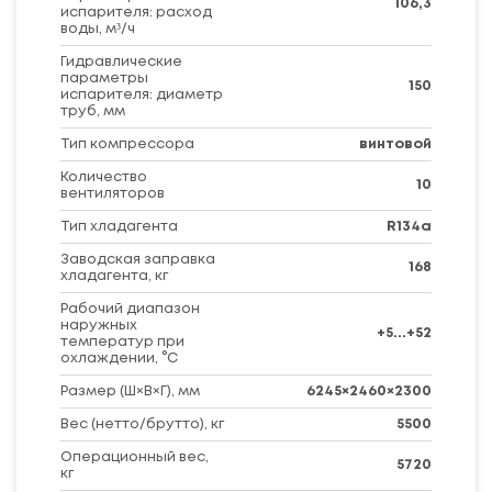
106,3
испарителя: расход
воды, м³/ч
Гидравлические
параметры
150
испарителя: диаметр
труб, мм
Тип компрессора
винтовой
Количество
10
вентиляторов
Тип хладагента
R134a
Заводская заправка
168
хладагента, кг
Рабочий диапазон
наружных
+5...+52
температур при
охлаждении, °C
Размер (Ш×В×Г), мм
6245×2460×2300
Вес (нетто/брутто), кг
5500
Операционный вес,
5720
кг