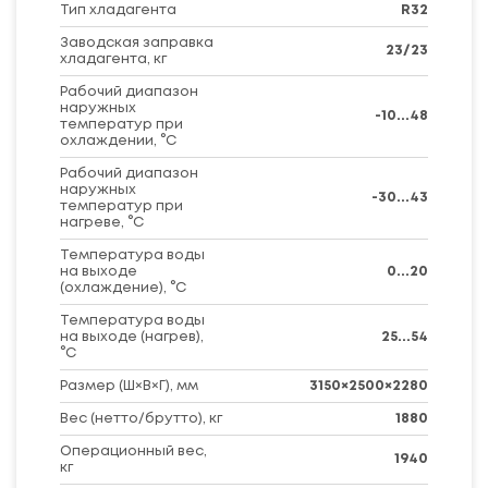
Тип хладагента
R32
Заводская заправка
23/23
хладагента, кг
Рабочий диапазон
наружных
-10...48
температур при
охлаждении, °C
Рабочий диапазон
наружных
-30...43
температур при
нагреве, °C
Температура воды
на выходе
0...20
(охлаждение), °С
Температура воды
на выходе (нагрев),
25...54
°С
Размер (Ш×В×Г), мм
3150×2500×2280
Вес (нетто/брутто), кг
1880
Операционный вес,
1940
кг