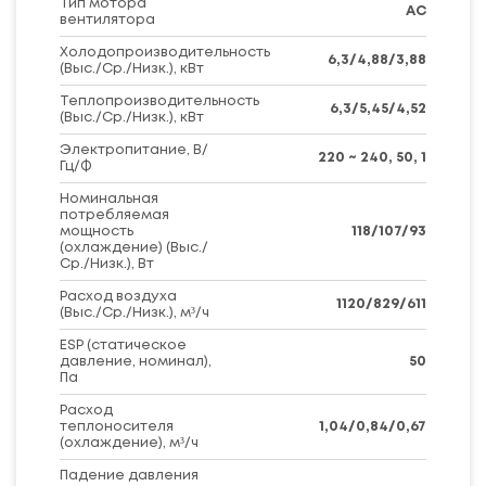
Тип мотора
AC
вентилятора
Холодопроизводительность
6,3/4,88/3,88
(Выс./Ср./Низк.), кВт
Теплопроизводительность
6,3/5,45/4,52
(Выс./Ср./Низк.), кВт
Электропитание, В/
220 ~ 240, 50, 1
Гц/Ф
Номинальная
потребляемая
мощность
118/107/93
(охлаждение) (Выс./
Ср./Низк.), Вт
Расход воздуха
1120/829/611
(Выс./Ср./Низк.), м³/ч
ESP (статическое
давление, номинал),
50
Па
Расход
теплоносителя
1,04/0,84/0,67
(охлаждение), м³/ч
Падение давления