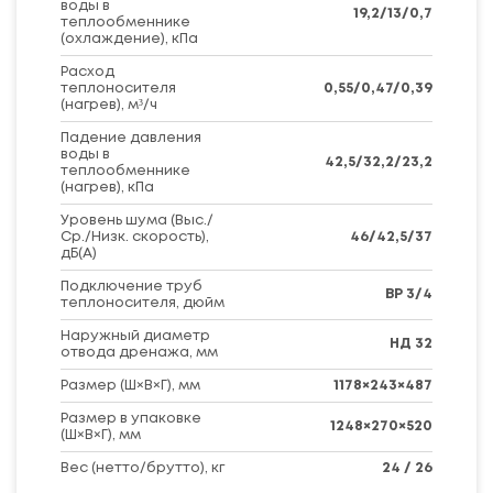
воды в
19,2/13/0,7
теплообменнике
(охлаждение), кПа
Расход
теплоносителя
0,55/0,47/0,39
(нагрев), м³/ч
Падение давления
воды в
42,5/32,2/23,2
теплообменнике
(нагрев), кПа
Уровень шума (Выс./
Ср./Низк. скорость),
46/42,5/37
дБ(А)
Подключение труб
ВР 3/4
теплоносителя, дюйм
Наружный диаметр
НД 32
отвода дренажа, мм
Размер (Ш×В×Г), мм
1178×243×487
Размер в упаковке
1248×270×520
(Ш×В×Г), мм
Вес (нетто/брутто), кг
24 / 26