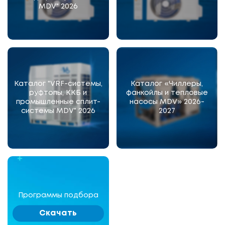
MDV" 2026
Каталог "VRF-системы,
Каталог «Чиллеры,
руфтопы, ККБ и
фанкойлы и тепловые
промышленные сплит-
насосы MDV» 2026-
системы MDV" 2026
2027
Программы подбора
Скачать