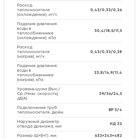
Расход
теплоносителя
0,43/0,33/0,26
(охлаждение), м³/ч
Падение давления
воды в
30,4/18,5/11,5
теплообменнике
(охлаждение), кПа
Расход
теплоносителя
0,43/0,33/0,28
(нагрев), м³/ч
Падение давления
воды в
23,8/14,9/11,4
теплообменнике
(нагрев), кПа
Уровень шума (Выс./
Ср./Низк. скорость),
39/36/24,5
дБ(А)
Подключение труб
ВР 3/4
теплоносителя, дюйм
Наружный диаметр
НД 32
отвода дренажа, мм
Размер (Ш×В×Г), мм
632×243×482