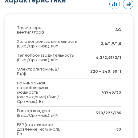
Характеристики
Тип мотора
AC
вентилятора
Холодопроизводительность
2,6/1,9/1,5
(Выс./Ср./Низк.), кВт
Теплопроизводительность
4,2/2,67/2,11
(Выс./Ср./Низк.), кВт
Электропитание, В/
220 ~ 240, 50, 1
Гц/Ф
Номинальная
потребляемая
мощность
49/43/33
(охлаждение) (Выс./
Ср./Низк.), Вт
Расход воздуха
320/223/185
(Выс./Ср./Низк.), м³/ч
ESP (статическое
давление, номинал),
50
Па