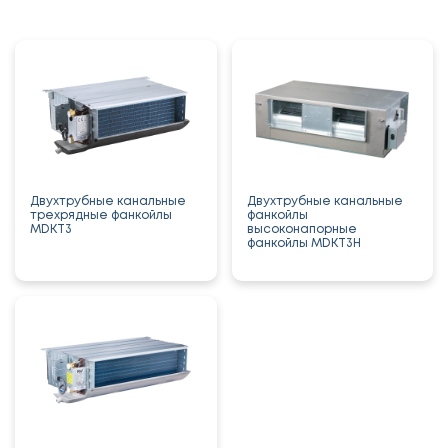
Двухтрубные канальные
Двухтрубные канальные
трехрядные фанкойлы
фанкойлы
MDKT3
высоконапорные
фанкойлы MDKT3H