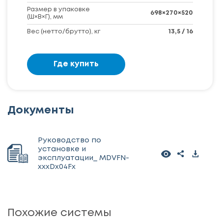
Размер в упаковке
698×270×520
(Ш×В×Г), мм
Вес (нетто/брутто), кг
13,5 / 16
Где купить
Документы
Руководство по
установке и
эксплуатации_ MDVFN-
xxxDx04Fx
Похожие системы