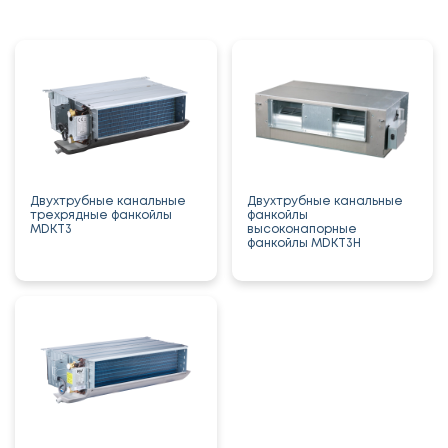
Двухтрубные канальные
Двухтрубные канальные
трехрядные фанкойлы
фанкойлы
MDKT3
высоконапорные
фанкойлы MDKT3H