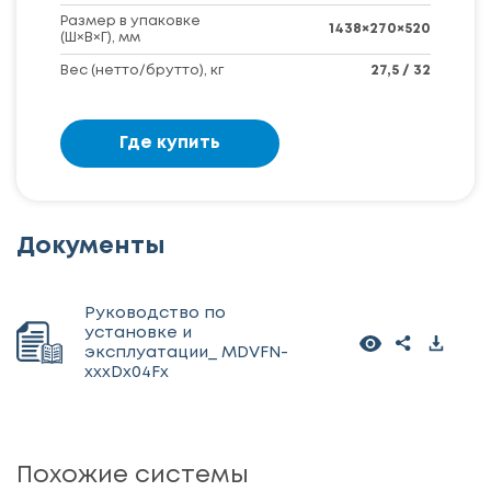
Размер в упаковке
1438×270×520
(Ш×В×Г), мм
Вес (нетто/брутто), кг
27,5 / 32
Где купить
Документы
Руководство по
установке и
эксплуатации_ MDVFN-
xxxDx04Fx
Похожие системы