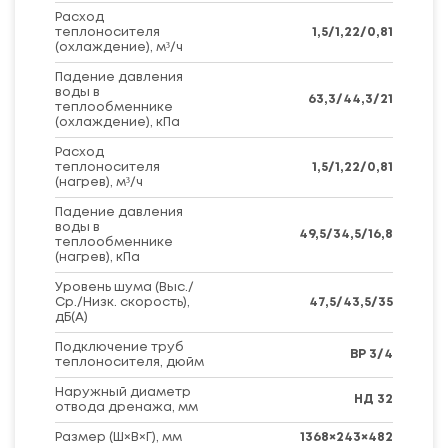
Расход
теплоносителя
1,5/1,22/0,81
(охлаждение), м³/ч
Падение давления
воды в
63,3/44,3/21
теплообменнике
(охлаждение), кПа
Расход
теплоносителя
1,5/1,22/0,81
(нагрев), м³/ч
Падение давления
воды в
49,5/34,5/16,8
теплообменнике
(нагрев), кПа
Уровень шума (Выс./
Ср./Низк. скорость),
47,5/43,5/35
дБ(А)
Подключение труб
ВР 3/4
теплоносителя, дюйм
Наружный диаметр
НД 32
отвода дренажа, мм
Размер (Ш×В×Г), мм
1368×243×482