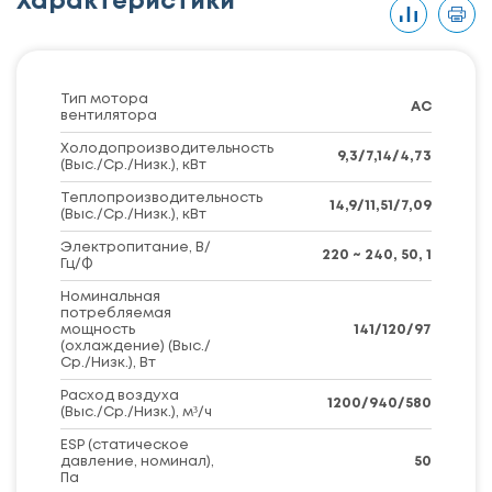
Характеристики
Тип мотора
AC
вентилятора
Холодопроизводительность
9,3/7,14/4,73
(Выс./Ср./Низк.), кВт
Теплопроизводительность
14,9/11,51/7,09
(Выс./Ср./Низк.), кВт
Электропитание, В/
220 ~ 240, 50, 1
Гц/Ф
Номинальная
потребляемая
мощность
141/120/97
(охлаждение) (Выс./
Ср./Низк.), Вт
Расход воздуха
1200/940/580
(Выс./Ср./Низк.), м³/ч
ESP (статическое
давление, номинал),
50
Па