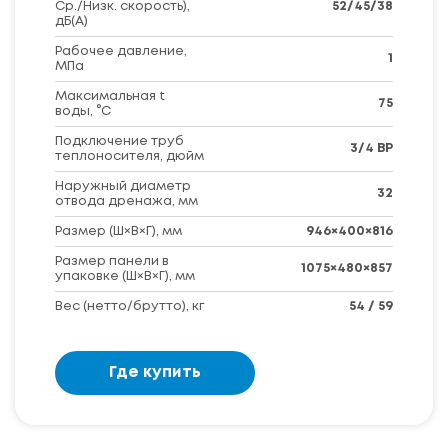
Ср./Низк. скорость),
52/45/38
дБ(А)
Рабочее давление,
1
МПа
Максимальная t
75
воды, °C
Подключение труб
3/4 BP
теплоносителя, дюйм
Наружный диаметр
32
отвода дренажа, мм
Размер (Ш×В×Г), мм
946×400×816
Размер панели в
1075×480×857
упаковке (Ш×В×Г), мм
Вес (нетто/брутто), кг
54 / 59
Где купить