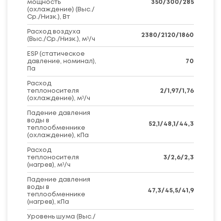
мощность
350/300/285
(охлаждение) (Выс./
Ср./Низк.), Вт
Расход воздуха
2380/2120/1860
(Выс./Ср./Низк.), м³/ч
ESP (статическое
давление, номинал),
70
Па
Расход
теплоносителя
2/1,97/1,76
(охлаждение), м³/ч
Падение давления
воды в
52,1/48,1/44,3
теплообменнике
(охлаждение), кПа
Расход
теплоносителя
3/2,6/2,3
(нагрев), м³/ч
Падение давления
воды в
47,3/45,5/41,9
теплообменнике
(нагрев), кПа
Уровень шума (Выс./