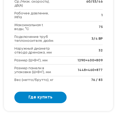
Ср./Низк. скорость),
60/53/46
дБ(А)
Рабочее давление,
1
МПа
Максимальная t
75
воды, °C
Подключение труб
3/4 BP
теплоносителя, дюйм
Наружный диаметр
32
отвода дренажа, мм
Размер (Ш×В×Г), мм
1290×400×809
Размер панели в
1448×460×877
упаковке (Ш×В×Г), мм
Вес (нетто/брутто), кг
76 / 83
Где купить