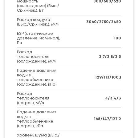
мощность
800/680/620
(охлаждение) (Выс./
Ср./Низк.), Вт
Расход воздуха
3060/2750/2450
(Выс./Ср./Низк.), м³/ч
ESP (статическое
давление, номинал),
100
Па
Расход
теплоносителя
2,7/2,5/2,3
(охлаждение), м³/ч
Падение давления
воды в
129/113/100,1
теплообменнике
(охлаждение), кПа
Расход
теплоносителя
4/3,4/3
(нагрев), м³/ч
Падение давления
воды в
168/147/127,2
теплообменнике
(нагрев), кПа
Уровень шума (Выс./