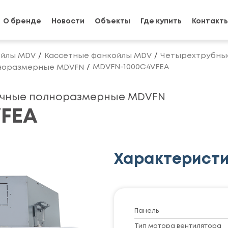
О бренде
Новости
Объекты
Где купить
Контакт
йлы MDV
Кассетные фанкойлы MDV
Четырехтрубны
MDVFN-1000C4VFEA
норазмерные MDVFN
очные полноразмерные MDVFN
FEA
Характерист
Панель
Тип мотора вентилятора