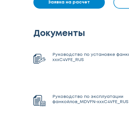
Заявка на расчет
Документы
Руководство по установке фан
xxxC4VFE_RUS
Руководство по эксплуатации
фанкойлов_MDVFN-xxxC4VFE_RUS