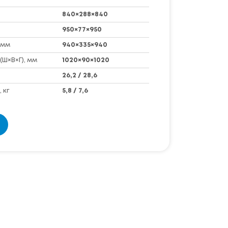
840×288×840
950×77×950
 мм
940×335×940
(Ш×В×Г), мм
1020×90×1020
26,2 / 28,6
 кг
5,8 / 7,6