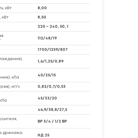
, кВт
8,00
 кВт
8,50
220 ~ 240, 50, 1
ая
112/48/19
т
1700/1259/807
лаждение),
1,6/1,25/0,89
40/25/15
ние), кПа
рев), м³/ч
0,82/0,7/0,53
45/33/20
кПа
46,9/38,8/27,5
осителя,
ВР 3/4 / 1/2 BP
а дренажа,
НД 25