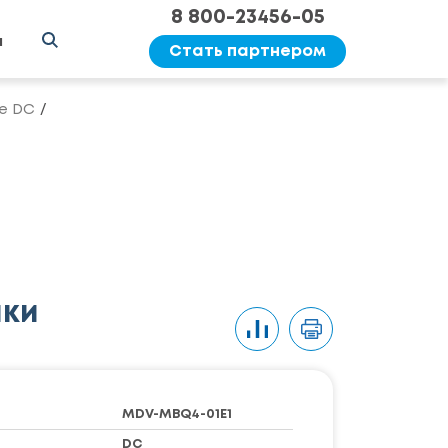
8 800-23456-05
ы
Стать партнером
е DC
ики
MDV-MBQ4-01E1
DC