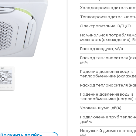
Холодопроизводительность
Теплопроизводительность,
Электропитание, В/Гц/Ф
Номинальная потребляем
мощность (охлаждение), В
Расход воздуха, м³/ч
Расход теплоносителя (ох
м³/ч
Падение давления воды в
теплообменнике (охлажде
Расход теплоносителя (наг
Падение давления воды в
теплообменнике (нагрев), 
Уровень шума, дБ(A)
Подключение труб теплон
дюйм
Наружный диаметр отвод
Получить прайс-
мм