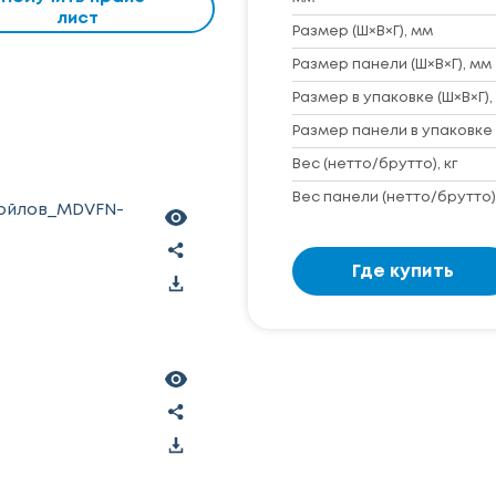
лист
Размер (Ш×В×Г), мм
Размер панели (Ш×В×Г), мм
Размер в упаковке (Ш×В×Г),
Размер панели в упаковке 
Вес (нетто/брутто), кг
Вес панели (нетто/брутто),
койлов_MDVFN-
Где купить