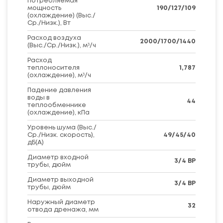
потребляемая
мощность
190/127/109
(охлаждение) (Выс./
Ср./Низк.), Вт
Расход воздуха
2000/1700/1440
(Выс./Ср./Низк.), м³/ч
Расход
теплоносителя
1,787
(охлаждение), м³/ч
Падение давления
воды в
44
теплообменнике
(охлаждение), кПа
Уровень шума (Выс./
Ср./Низк. скорость),
49/45/40
дБ(А)
Диаметр входной
3/4 ВР
трубы, дюйм
Диаметр выходной
3/4 ВР
трубы, дюйм
Наружный диаметр
32
отвода дренажа, мм