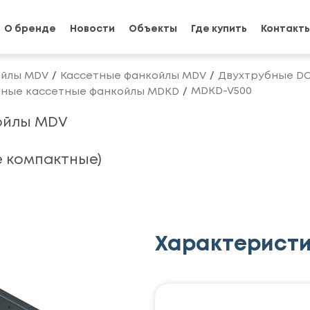
О бренде
Новости
Объекты
Где купить
Контакт
йлы MDV
Кассетные фанкойлы MDV
Двухтрубные D
MDKD-V500
чные кассетные фанкойлы MDKD
ойлы MDV
 компактные)
Характерист