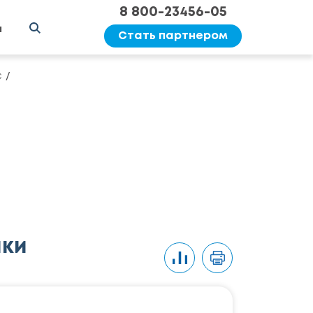
8 800-23456-05
ы
Стать партнером
C
ики