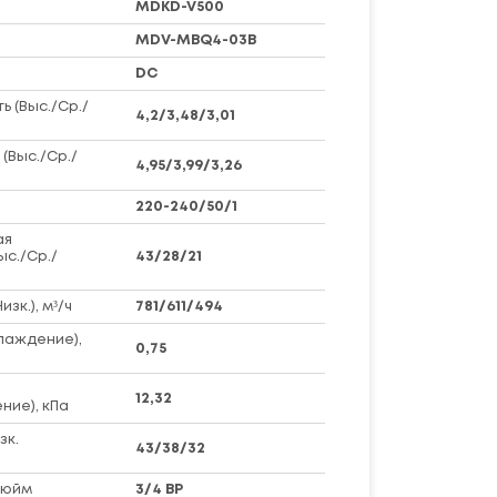
MDKD-V500
MDV-MBQ4-03B
DC
 (Выс./Ср./
4,2/3,48/3,01
(Выс./Ср./
4,95/3,99/3,26
220-240/50/1
ая
ыс./Ср./
43/28/21
зк.), м³/ч
781/611/494
лаждение),
0,75
12,32
ние), кПа
зк.
43/38/32
дюйм
3/4 ВР