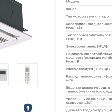
Модель
Панель
Тип мотора вентилятора
Холодопроизводительность
Низк.), кВт
Теплопроизводительность 
Низк.), кВт
Электропитание, В/Гц/Ф
Номинальная потребляем
мощность (охлаждение) (В
Низк.), Вт
Расход воздуха (Выс./Ср./Ни
Расход теплоносителя (ох
м³/ч
Падение давления воды в
теплообменнике (охлажде
Уровень шума (Выс./Ср./Ни
скорость), дБ(А)
Диаметр входной трубы, 