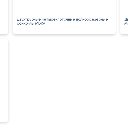
ы
Двухтрубные четырехпоточные полноразмерные
Двухтр
фанкойлы MDKA
M