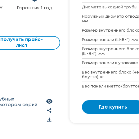
Диаметр выходной трубы,
У
Гарантия 1 год
Наружный диаметр отвод
мм
Размер внутреннего блока 
Получить прайс-
Размер панели (Ш×В×Г), мм
лист
Размер внутреннего блока
(Ш×В×Г), мм
Размер панели в упаковке 
Вес внутреннего блока (не
брутто), кг
Вес панели (нетто/брутто),
рубных
 мотором серий
Где купить