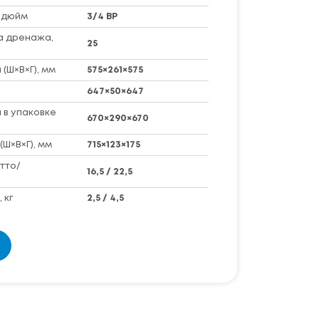
 дюйм
3/4 ВР
а дренажа,
25
(Ш×В×Г), мм
575×261×575
647×50×647
 в упаковке
670×290×670
(Ш×В×Г), мм
715×123×175
тто/
16,5 / 22,5
 кг
2,5 / 4,5