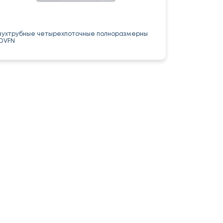
убные четырехпоточные полноразмерны
DVFN