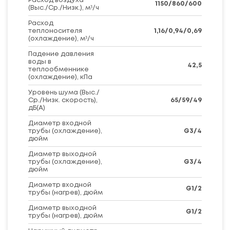
Расход воздуха
1150/860/600
(Выс./Ср./Низк.), м³/ч
Расход
теплоносителя
1,16/0,94/0,69
(охлаждение), м³/ч
Падение давления
воды в
42,5
теплообменнике
(охлаждение), кПа
Уровень шума (Выс./
Ср./Низк. скорость),
65/59/49
дБ(А)
Диаметр входной
трубы (охлаждение),
G3/4
дюйм
Диаметр выходной
трубы (охлаждение),
G3/4
дюйм
Диаметр входной
G1/2
трубы (нагрев), дюйм
Диаметр выходной
G1/2
трубы (нагрев), дюйм