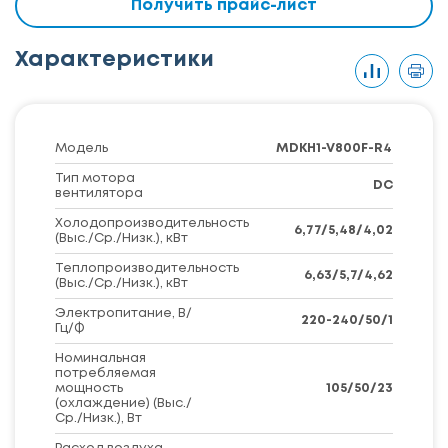
Получить прайс-лист
Характеристики
Модель
MDKH1-V800F-R4
Тип мотора
DC
вентилятора
Холодопроизводительность
6,77/5,48/4,02
(Выс./Ср./Низк.), кВт
Теплопроизводительность
6,63/5,7/4,62
(Выс./Ср./Низк.), кВт
Электропитание, В/
220-240/50/1
Гц/Ф
Номинальная
потребляемая
мощность
105/50/23
(охлаждение) (Выс./
Ср./Низк.), Вт