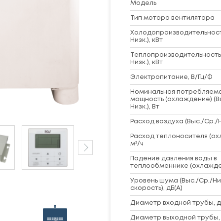
Модель
Тип мотора вентилятора
Холодопроизводительность
Низк.), кВт
Теплопроизводительность 
Низк.), кВт
Электропитание, В/Гц/Ф
Номинальная потребляем
мощность (охлаждение) (В
Низк.), Вт
Расход воздуха (Выс./Ср./Ни
Расход теплоносителя (ох
м³/ч
Падение давления воды в
теплообменнике (охлажде
Уровень шума (Выс./Ср./Ни
скорость), дБ(А)
Диаметр входной трубы, 
Диаметр выходной трубы,