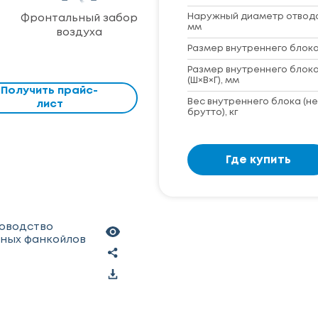
Наружный диаметр отвод
Фронтальный забор
мм
воздуха
Размер внутреннего блока 
Размер внутреннего блока
(Ш×В×Г), мм
Получить прайс-
Вес внутреннего блока (не
лист
брутто), кг
Где купить
ководство
чных фанкойлов