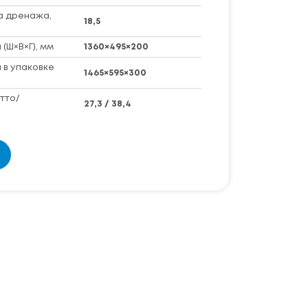
а дренажа,
18,5
(Ш×В×Г), мм
1360×495×200
 в упаковке
1465×595×300
тто/
27,3 / 38,4