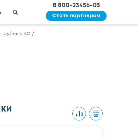
8 800-23456-05
ы
Стать партнером
хтрубные AC
ики