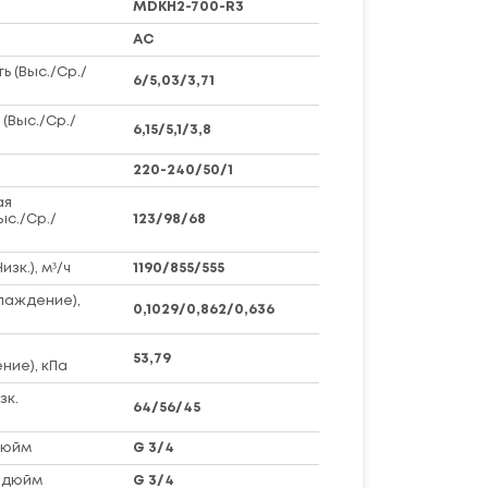
MDKH2-700-R3
AC
 (Выс./Ср./
6/5,03/3,71
(Выс./Ср./
6,15/5,1/3,8
220-240/50/1
ая
ыс./Ср./
123/98/68
зк.), м³/ч
1190/855/555
лаждение),
0,1029/0,862/0,636
53,79
ние), кПа
зк.
64/56/45
дюйм
G 3/4
 дюйм
G 3/4