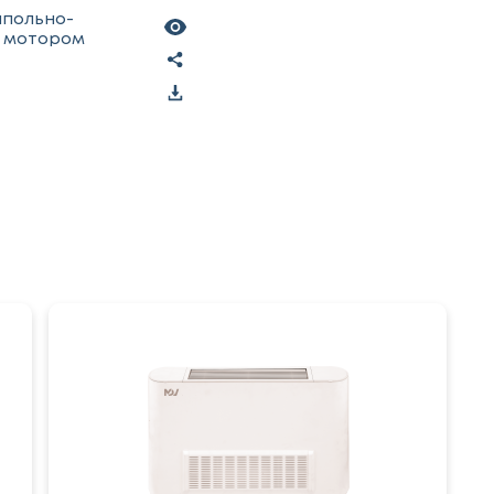
апольно-
C мотором