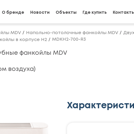
О бренде
Новости
Объекты
Где купить
Контакт
йлы MDV
Напольно-потолочные фанкойлы MDV
Дву
MDKH2-700-R3
ойлы в корпусе H2
убные фанкойлы MDV
м воздуха)
Характерист