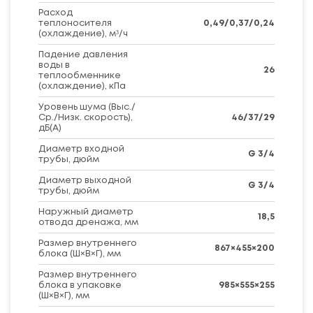
Расход
теплоносителя
0,49/0,37/0,24
(охлаждение), м³/ч
Падение давления
воды в
26
теплообменнике
(охлаждение), кПа
Уровень шума (Выс./
Ср./Низк. скорость),
46/37/29
дБ(А)
Диаметр входной
G 3/4
трубы, дюйм
Диаметр выходной
G 3/4
трубы, дюйм
Наружный диаметр
18,5
отвода дренажа, мм
Размер внутреннего
867×455×200
блока (Ш×В×Г), мм
Размер внутреннего
блока в упаковке
985×555×255
(Ш×В×Г), мм