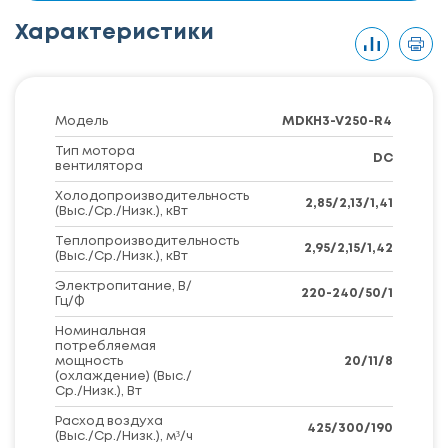
Характеристики
Модель
MDKH3-V250-R4
Тип мотора
DC
вентилятора
Холодопроизводительность
2,85/2,13/1,41
(Выс./Ср./Низк.), кВт
Теплопроизводительность
2,95/2,15/1,42
(Выс./Ср./Низк.), кВт
Электропитание, В/
220-240/50/1
Гц/Ф
Номинальная
потребляемая
мощность
20/11/8
(охлаждение) (Выс./
Ср./Низк.), Вт
Расход воздуха
425/300/190
(Выс./Ср./Низк.), м³/ч