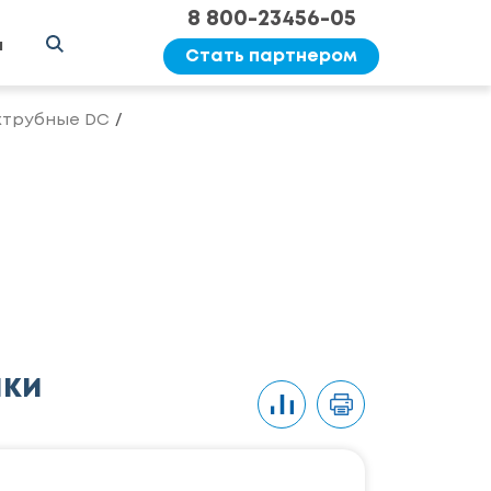
8 800-23456-05
ы
Стать партнером
хтрубные DC
ики