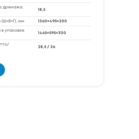
а дренажа,
18,5
(Ш×В×Г), мм
1360×495×200
 в упаковке
1465×595×300
тто/
28,5 / 36