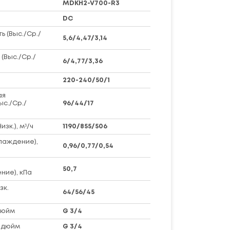
MDKH2-V700-R3
DC
 (Выс./Ср./
5,6/4,47/3,14
(Выс./Ср./
6/4,77/3,36
220-240/50/1
ая
ыс./Ср./
96/44/17
зк.), м³/ч
1190/855/506
лаждение),
0,96/0,77/0,54
50,7
ние), кПа
зк.
64/56/45
дюйм
G 3/4
 дюйм
G 3/4