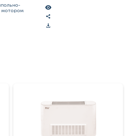
апольно-
C мотором