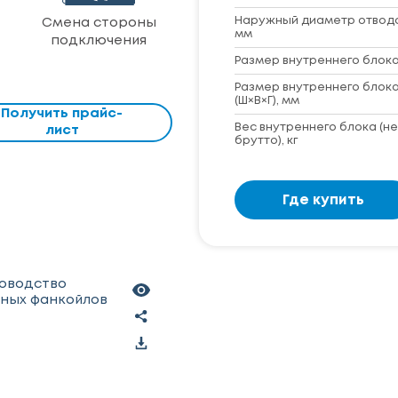
Наружный диаметр отвод
Смена стороны
мм
подключения
Размер внутреннего блока 
Размер внутреннего блока
(Ш×В×Г), мм
Получить прайс-
Вес внутреннего блока (не
лист
брутто), кг
Где купить
ководство
чных фанкойлов