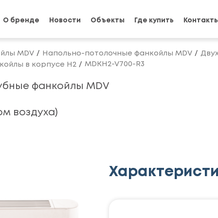
О бренде
Новости
Объекты
Где купить
Контакт
йлы MDV
Напольно-потолочные фанкойлы MDV
Дву
MDKH2-V700-R3
ойлы в корпусе H2
убные фанкойлы MDV
м воздуха)
Характерист