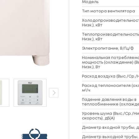
Модель
Тип мотора вентилятора
Холодопроизводительность
Низк.), кВт
Теплопроизводительность 
Низк.), кВт
Электропитание, В/Гц/Ф
Номинальная потребляем
мощность (охлаждение) (В
Низк.), Вт
Расход воздуха (Выс./Ср./Ни
Расход теплоносителя (ох
м³/ч
Падение давления воды в
теплообменнике (охлажде
Уровень шума (Выс./Ср./Ни
скорость), дБ(А)
Диаметр входной трубы, 
Диаметр выходной трубы,