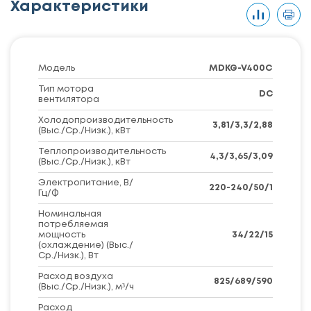
Характеристики
Модель
MDKG-V400C
Тип мотора
DC
вентилятора
Холодопроизводительность
3,81/3,3/2,88
(Выс./Ср./Низк.), кВт
Теплопроизводительность
4,3/3,65/3,09
(Выс./Ср./Низк.), кВт
Электропитание, В/
220-240/50/1
Гц/Ф
Номинальная
потребляемая
мощность
34/22/15
(охлаждение) (Выс./
Ср./Низк.), Вт
Расход воздуха
825/689/590
(Выс./Ср./Низк.), м³/ч
Расход