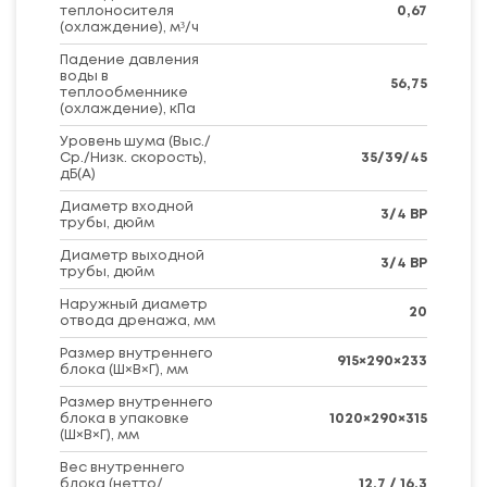
теплоносителя
0,67
(охлаждение), м³/ч
Падение давления
воды в
56,75
теплообменнике
(охлаждение), кПа
Уровень шума (Выс./
Ср./Низк. скорость),
35/39/45
дБ(А)
Диаметр входной
3/4 ВР
трубы, дюйм
Диаметр выходной
3/4 ВР
трубы, дюйм
Наружный диаметр
20
отвода дренажа, мм
Размер внутреннего
915×290×233
блока (Ш×В×Г), мм
Размер внутреннего
блока в упаковке
1020×290×315
(Ш×В×Г), мм
Вес внутреннего
блока (нетто/
12,7 / 16,3