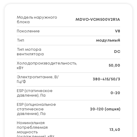
Модель наружного
MDVO-VCM500V2R1A
блока
Поколение
V8
Тип
модульный
Тип мотора
DC
вентилятора
Холодопроизводительность,
50,00
кВт
Электропитание, В/
380-415/50/3
Гц/Ф
ESP (статическое
0-20
давление), Па
ESP (опциональное
статическое
20-120 (опция)
давление), Па
Номинальная
потребляемая
13,40
мощность
(охлаждение), кВт