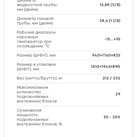
Диаметр
жидкостной трубы,
15,88 (3/8)
мм (дюйм)
Диаметр газовой
28,6 (1 1/8)
трубы, мм (дюйм)
Рабочий диапазон
наружных
-15...+55
температур при
охлаждении, °C
Размер (Ш×В×Г), мм
940×1760×825
Размер в упаковке
1010×1945×890
(Ш×В×Г), мм
Вес (нетто/брутто), кг
212 / 232
Максимальное
количество
29
подключаемых
внутренних блоков
Суммарная
мощность
30 - 200
подключаемых
внутренних блоков, %