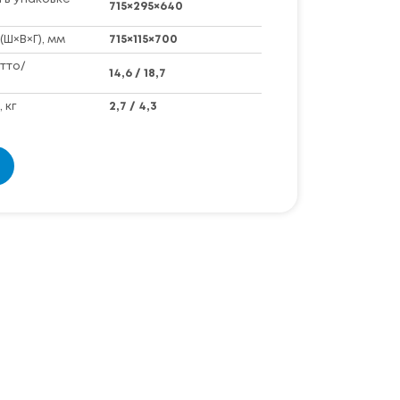
715×295×640
(Ш×В×Г), мм
715×115×700
тто/
14,6 / 18,7
 кг
2,7 / 4,3