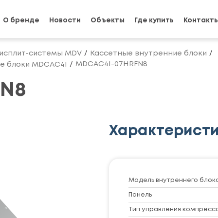
О бренде
Новости
Объекты
Где купить
Контакт
исплит-системы MDV
Кассетные внутренние блоки
MDCAC4I-07HRFN8
е блоки MDCAC4I
FN8
Характерист
Модель внутреннего блок
Панель
Тип управления компресс