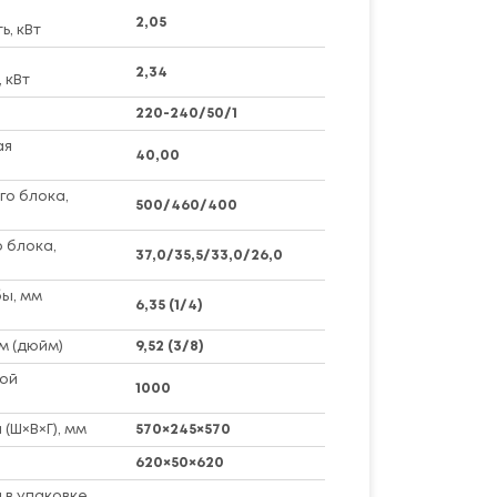
2,05
, кВт
2,34
 кВт
220-240/50/1
ая
40,00
го блока,
500/460/400
 блока,
37,0/35,5/33,0/26,0
ы, мм
6,35 (1/4)
м (дюйм)
9,52 (3/8)
ой
1000
(Ш×В×Г), мм
570×245×570
620×50×620
 в упаковке