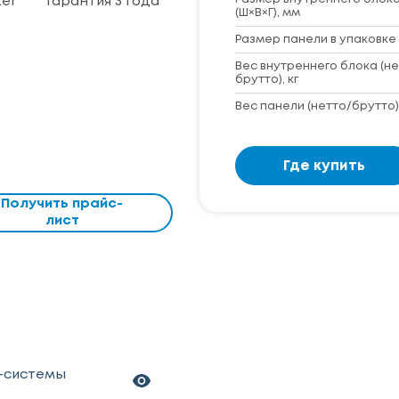
ter
Гарантия 3 года
(Ш×В×Г), мм
Размер панели в упаковке 
Вес внутреннего блока (не
брутто), кг
Вес панели (нетто/брутто),
Где купить
Получить прайс-
лист
т-системы