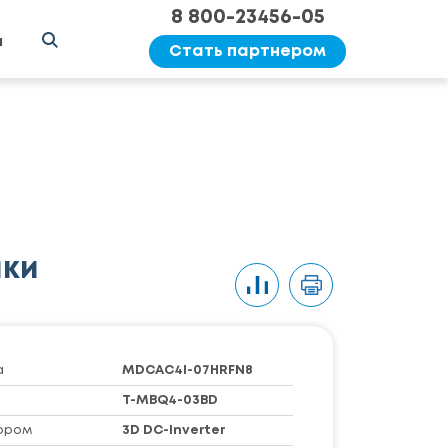
8 800-23456-05
ы
Стать партнером
ики
а
MDCAC4I-07HRFN8
T-MBQ4-03BD
ором
3D DC-Inverter