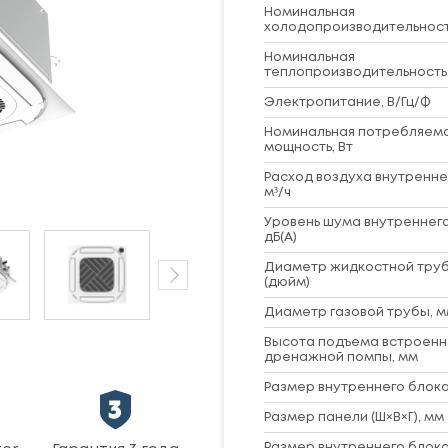
Номинальная
холодопроизводительность
Номинальная
теплопроизводительность,
Электропитание, В/Гц/Ф
Номинальная потребляем
мощность, Вт
Расход воздуха внутренне
м³/ч
Уровень шума внутреннего
дБ(А)
Диаметр жидкостной труб
(дюйм)
Диаметр газовой трубы, м
Высота подъема встроенн
дренажной помпы, мм
Размер внутреннего блока 
Размер панели (Ш×В×Г), мм
Размер внутреннего блока