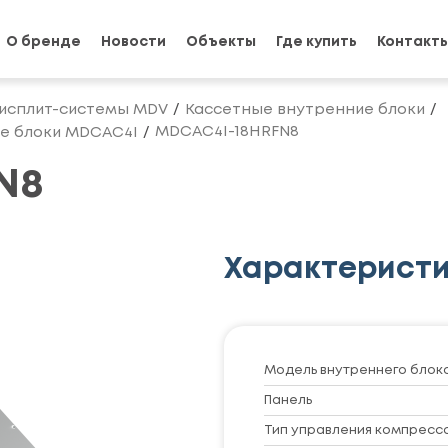
О бренде
Новости
Объекты
Где купить
Контакт
исплит-системы MDV
Кассетные внутренние блоки
MDCAC4I-18HRFN8
е блоки MDCAC4I
N8
Характерист
Модель внутреннего блок
Панель
Тип управления компресс