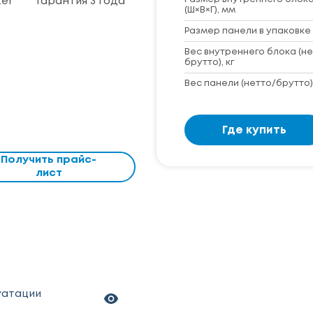
ter
Гарантия 3 года
(Ш×В×Г), мм
Размер панели в упаковке 
Вес внутреннего блока (не
брутто), кг
Вес панели (нетто/брутто),
Где купить
Получить прайс-
лист
уатации