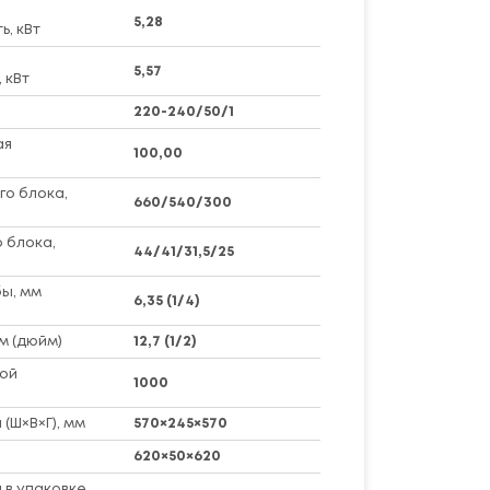
5,28
, кВт
5,57
 кВт
220-240/50/1
ая
100,00
го блока,
660/540/300
 блока,
44/41/31,5/25
ы, мм
6,35 (1/4)
м (дюйм)
12,7 (1/2)
ой
1000
(Ш×В×Г), мм
570×245×570
620×50×620
 в упаковке