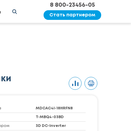
8 800-23456-05
ы
Стать партнером
ики
а
MDCAC4I-18HRFN8
T-MBQ4-03BD
ором
3D DC-Inverter