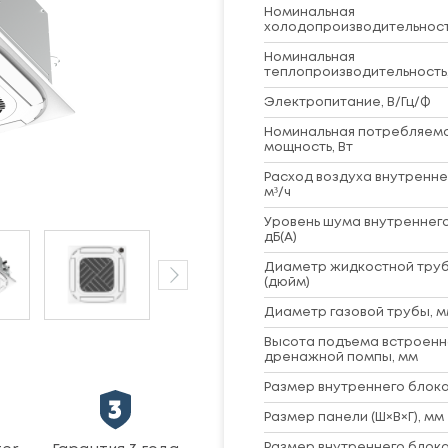
Номинальная
холодопроизводительность
Номинальная
теплопроизводительность,
Электропитание, В/Гц/Ф
Номинальная потребляем
мощность, Вт
Расход воздуха внутренне
м³/ч
Уровень шума внутреннего
дБ(А)
Диаметр жидкостной труб
(дюйм)
Диаметр газовой трубы, м
Высота подъема встроенн
дренажной помпы, мм
Размер внутреннего блока 
Размер панели (Ш×В×Г), мм
Размер внутреннего блока