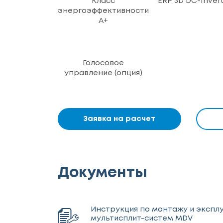
Класс
ERP 3D DC-Inver
энергоэффективности
A+
Голосовое
управление (опция)
Заявка на расчет
Документы
Инструкция по монтажу и экспл
мультисплит-систем MDV