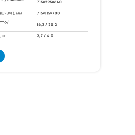
715×295×640
(Ш×В×Г), мм
715×115×700
тто/
16,2 / 20,2
 кг
2,7 / 4,3