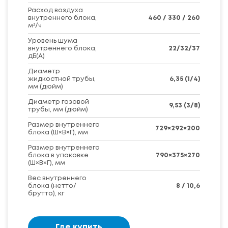
Расход воздуха
внутреннего блока,
460 / 330 / 260
м³/ч
Уровень шума
внутреннего блока,
22/32/37
дБ(А)
Диаметр
жидкостной трубы,
6,35 (1/4)
мм (дюйм)
Диаметр газовой
9,53 (3/8)
трубы, мм (дюйм)
Размер внутреннего
729×292×200
блока (Ш×В×Г), мм
Размер внутреннего
блока в упаковке
790×375×270
(Ш×В×Г), мм
Вес внутреннего
блока (нетто/
8 / 10,6
брутто), кг
Где купить