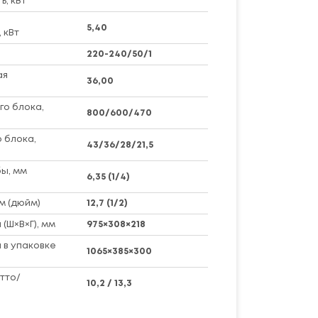
, кВт
5,40
 кВт
220-240/50/1
ая
36,00
го блока,
800/600/470
 блока,
43/36/28/21,5
ы, мм
6,35 (1/4)
м (дюйм)
12,7 (1/2)
(Ш×В×Г), мм
975×308×218
 в упаковке
1065×385×300
тто/
10,2 / 13,3