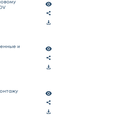
осовому
DV
ленные и
монтажу