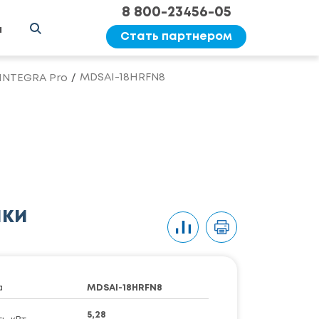
8 800-23456-05
ы
Стать партнером
MDSAI-18HRFN8
INTEGRA Pro
ики
а
MDSAI-18HRFN8
5,28