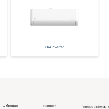
iERA inverter
О бренде
Новости
feedback@mdv-a