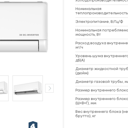
холодопроизводительность
Номинальная
теплопроизводительность,
Электропитание, В/Гц/Ф
Номинальная потребляем
мощность, Вт
Расход воздуха внутренне
м³/ч
Уровень шума внутреннего
дБ(А)
Диаметр жидкостной труб
(дюйм)
Диаметр газовой трубы, м
Размер внутреннего блока 
Размер внутреннего блока
(Ш×В×Г), мм
Вес внутреннего блока (не
брутто), кг