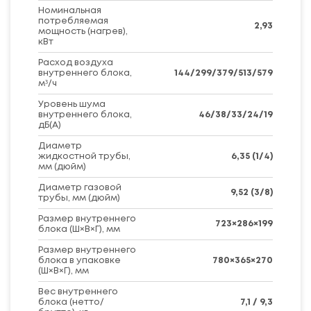
Номинальная
потребляемая
2,93
мощность (нагрев),
кВт
Расход воздуха
внутреннего блока,
144/299/379/513/579
м³/ч
Уровень шума
внутреннего блока,
46/38/33/24/19
дБ(А)
Диаметр
жидкостной трубы,
6,35 (1/4)
мм (дюйм)
Диаметр газовой
9,52 (3/8)
трубы, мм (дюйм)
Размер внутреннего
723×286×199
блока (Ш×В×Г), мм
Размер внутреннего
блока в упаковке
780×365×270
(Ш×В×Г), мм
Вес внутреннего
блока (нетто/
7,1 / 9,3