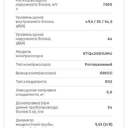
Расход воздуха
наружного блока, м³/
7500
ч
Уровень шума
внутреннего блока,
49,5 / 52 / 54,5
дБ(А)
Уровень шума
наружного блока,
64
дБ(А)
Модель
KTQ420D1UMU
компрессора
Тип компрессора
Ротационный
Бренд компрессора
GMCC
Тип хладагента
R32
Заводская заправка
3,0
хладагента, кг
Дозаправка (при
длине трубопровода
24
более 5 м), г/м
Диаметр
жидкостной трубы,
9,53 (3/8)