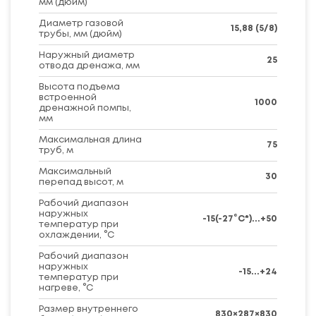
мм (дюйм)
Диаметр газовой
15,88 (5/8)
трубы, мм (дюйм)
Наружный диаметр
25
отвода дренажа, мм
Высота подъема
встроенной
1000
дренажной помпы,
мм
Максимальная длина
75
труб, м
Максимальный
30
перепад высот, м
Рабочий диапазон
наружных
-15(-27°C*)...+50
температур при
охлаждении, °C
Рабочий диапазон
наружных
-15...+24
температур при
нагреве, °C
Размер внутреннего
830×287×830