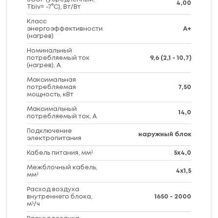
4,00
Tbiv= -7°C), Вт/Вт
Класс
энергоэффективности
A+
(нагрев)
Номинальный
потребляемый ток
9,6 (2,1 - 10,7)
(нагрев), А
Максимальная
потребляемая
7,50
мощность, кВт
Максимальный
14,0
потребляемый ток, А
Подключение
наружный блок
электропитания
Кабель питания, мм²
5х4,0
Межблочный кабель,
4х1,5
мм²
Расход воздуха
внутреннего блока,
1650 - 2000
м³/ч