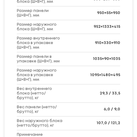
блока (Ш×В×Г), мм
Размер панели
950×55×950
(Ш×В×Г), мм
Размер наружного
952×1333×415
блока (Ш×В×Г), мм
Размер внутреннего
блока в упаковке
910×330×910
(Ш×В×Г), мм
Размер панели в
1035×90×1035
упаковке (Ш×В×Г), мм
Размер наружного
блока в упаковке
1095×1480×495
(Ш×В×Г), мм
Вес внутреннего
блока (нетто/
29,3 / 33,5
брутто), кг
Вес панели (нетто/
6,0 / 9,0
брутто), кг
Вес наружного блока
107,0 / 121,2
(нетто/брутто), кг
Примечание