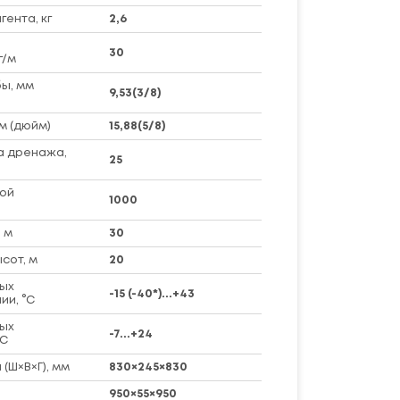
ента, кг
2,6
30
г/м
ы, мм
9,53(3/8)
м (дюйм)
15,88(5/8)
а дренажа,
25
ой
1000
 м
30
сот, м
20
ых
-15 (-40*)...+43
ии, °C
ых
-7...+24
°C
(Ш×В×Г), мм
830×245×830
950×55×950