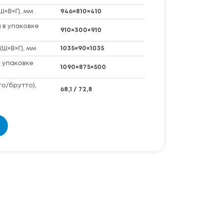
Ш×В×Г), мм
946×810×410
 в упаковке
910×300×910
(Ш×В×Г), мм
1035×90×1035
 упаковке
1090×875×500
то/брутто),
68,1 / 72,8