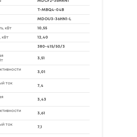
а
MDCF2-36HRN1
T-MBQ4-04B
MDOU3-36HN1-L
, кВт
10,55
 кВт
12,40
380-415/50/3
ая
3,51
Вт
ктивности
3,01
ый ток
7,4
ая
3,43
ктивности
3,61
ый ток
7,1