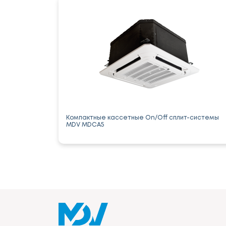
Компактные кассетные On/Off сплит-системы
MDV MDCA5