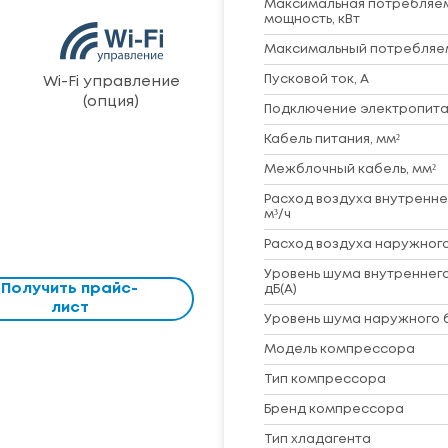
Максимальная потребляе
мощность, кВт
Максимальный потребляем
Пусковой ток, А
Wi-Fi управление
(опция)
Подключение электропита
Кабель питания, мм²
Межблочный кабель, мм²
Расход воздуха внутренне
м³/ч
Расход воздуха наружного
Уровень шума внутреннего
Получить прайс-
дБ(А)
лист
Уровень шума наружного б
Модель компрессора
Тип компрессора
Бренд компрессора
Тип хладагента