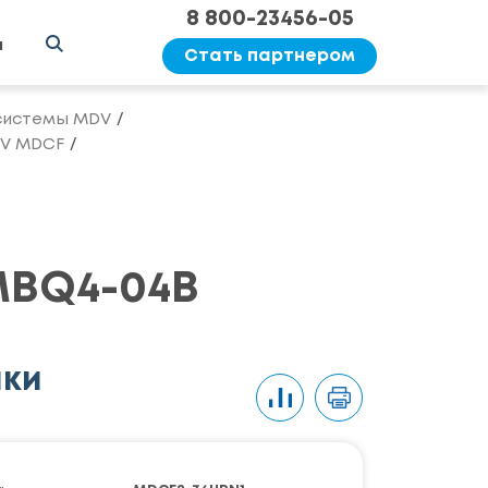
8 800-23456-05
ы
Стать партнером
системы MDV
DV MDCF
MBQ4-04B
ики