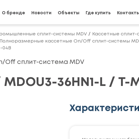
О бренде
Новости
Объекты
Где купить
Контакт
ромышленные сплит-системы MDV
Кассетные сплит-
Полноразмерные кассетные On/Off сплит-системы M
-04B
n/Off сплит-система MDV
 MDOU3-36HN1-L / T-
Характерист