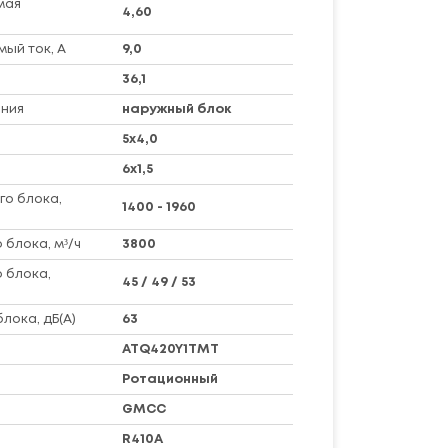
мая
4,60
ый ток, А
9,0
36,1
ния
наружный блок
5х4,0
6х1,5
го блока,
1400 - 1960
 блока, м³/ч
3800
 блока,
45 / 49 / 53
лока, дБ(А)
63
ATQ420Y1TMT
Ротационный
GMCC
R410A