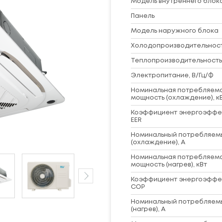
Модель внутреннего блок
Панель
Модель наружного блока
Холодопроизводительность
Теплопроизводительность,
Электропитание, В/Гц/Ф
Номинальная потребляем
мощность (охлаждение), к
Коэффициент энергоэффе
EER
Номинальный потребляем
(охлаждение), А
Номинальная потребляем
мощность (нагрев), кВт
Коэффициент энергоэффе
COP
Номинальный потребляем
(нагрев), А