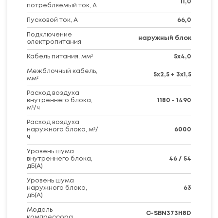
11,0
потребляемый ток, А
Пусковой ток, А
66,0
Подключение
наружный блок
электропитания
Кабель питания, мм²
5х4,0
Межблочный кабель,
5х2,5 + 3х1,5
мм²
Расход воздуха
внутреннего блока,
1180 - 1490
м³/ч
Расход воздуха
наружного блока, м³/
6000
ч
Уровень шума
внутреннего блока,
46 / 54
дБ(А)
Уровень шума
наружного блока,
63
дБ(А)
Модель
C-SBN373H8D
компрессора