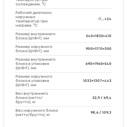
температур при
охлаждении, °C
Рабочий диапазон
наружных
-7...+24
температур при
нагреве, °C
Размер внутреннего
540×1825×410
блока (Ш×В×Г), мм
Размер наружного
900×1170×350
блока (Ш×В×Г), мм
Размер внутреннего
блока в упаковке
690×1965×540
(Ш×В×Г), мм
Размер наружного
блока в упаковке
1032×1307×443
(Ш×В×Г), мм
Вес внутреннего
блока (нетто/
52,9 / 69,4
брутто), кг
Вес наружного блока
98,6 / 109,3
(нетто/брутто), кг