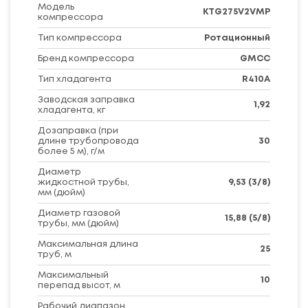
Модель
KTG275V2VMP
компрессора
Тип компрессора
Ротационный
Бренд компрессора
GMCC
Тип хладагента
R410A
Заводская заправка
1,92
хладагента, кг
Дозаправка (при
длине трубопровода
30
более 5 м), г/м
Диаметр
жидкостной трубы,
9,53 (3/8)
мм (дюйм)
Диаметр газовой
15,88 (5/8)
трубы, мм (дюйм)
Максимальная длина
25
труб, м
Максимальный
10
перепад высот, м
Рабочий диапазон