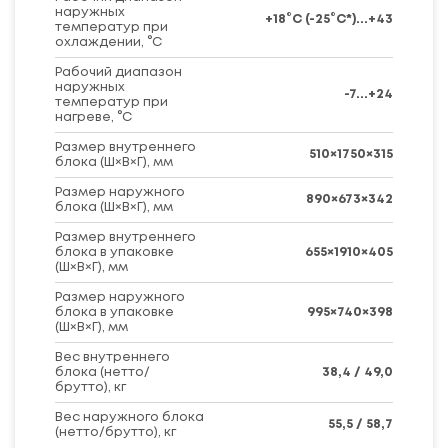
наружных
+18°C (-25°C*)...+43
температур при
охлаждении, °C
Рабочий диапазон
наружных
-7...+24
температур при
нагреве, °C
Размер внутреннего
510×1750×315
блока (Ш×В×Г), мм
Размер наружного
890×673×342
блока (Ш×В×Г), мм
Размер внутреннего
блока в упаковке
655×1910×405
(Ш×В×Г), мм
Размер наружного
блока в упаковке
995×740×398
(Ш×В×Г), мм
Вес внутреннего
блока (нетто/
38,4 / 49,0
брутто), кг
Вес наружного блока
55,5 / 58,7
(нетто/брутто), кг