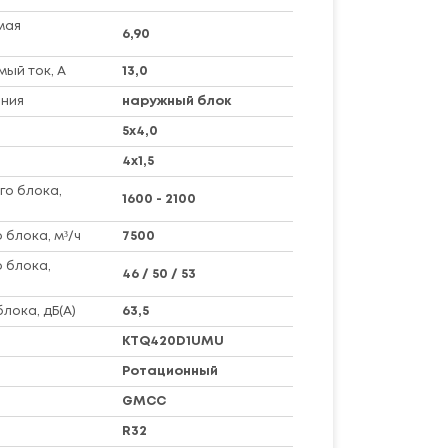
мая
6,90
ый ток, А
13,0
ния
наружный блок
5х4,0
4х1,5
го блока,
1600 - 2100
 блока, м³/ч
7500
 блока,
46 / 50 / 53
лока, дБ(А)
63,5
KTQ420D1UMU
Ротационный
GMCC
R32