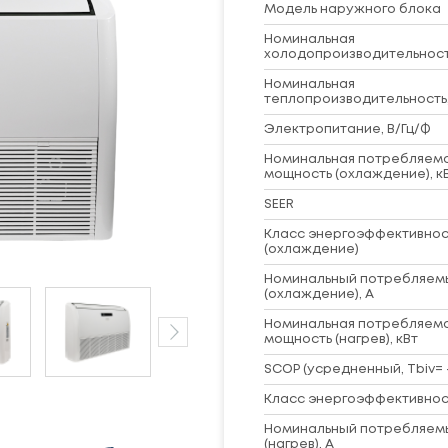
Модель наружного блока
Номинальная
холодопроизводительность
Номинальная
теплопроизводительность,
Электропитание, В/Гц/Ф
Номинальная потребляем
мощность (охлаждение), к
SEER
Класс энергоэффективнос
(охлаждение)
Номинальный потребляем
(охлаждение), А
Номинальная потребляем
мощность (нагрев), кВт
SCOP (усредненный, Tbiv= -
Класс энергоэффективност
Номинальный потребляем
(нагрев), А