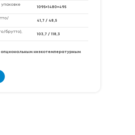
 упаковке
1095×1480×495
тто/
41,7 / 48,5
то/брутто),
103,7 / 118,3
ы опциональным низкотемпературным