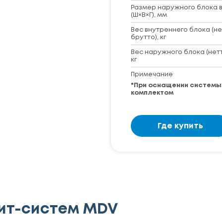
Размер наружного блока в
(Ш×В×Г), мм
Вес внутреннего блока (не
брутто), кг
Вес наружного блока (нет
кг
Примечание
*При оснащении систем
комплектом
Где купить
ит-систем MDV