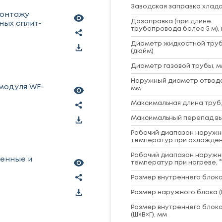
Заводская заправка хладаг
монтажу
Дозаправка (при длине
ных сплит-
трубопровода более 5 м), 
Диаметр жидкостной труб
(дюйм)
Диаметр газовой трубы, м
Наружный диаметр отвод
 модуля WF-
мм
Максимальная длина труб,
Максимальный перепад вы
Рабочий диапазон наружн
температур при охлажден
Рабочий диапазон наружн
ленные и
температур при нагреве, 
Размер внутреннего блока 
Размер наружного блока (
Размер внутреннего блока
(Ш×В×Г), мм