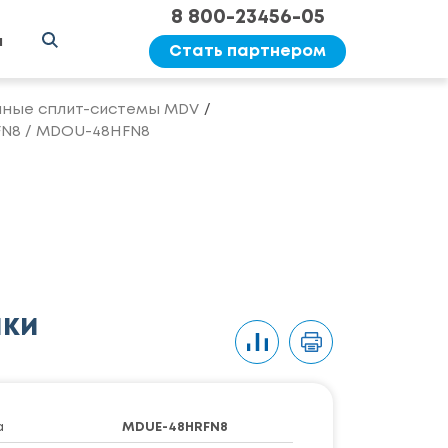
8 800-23456-05
ы
Стать партнером
ные сплит-системы MDV
N8 / MDOU-48HFN8
ики
а
MDUE-48HRFN8