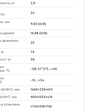
ента, кг
2,9
24
г/м
ы, мм
9,53 (3/8)
м (дюйм)
15,88 (5/8)
а дренажа,
25
 м
75
сот, м
30
ых
-15(-27°C*)...+50
ии, °C
ых
-15...+24
°C
(Ш×В×Г), мм
1650×235×675
Ш×В×Г), мм
952×1333×415
 в упаковке
1725×318×755