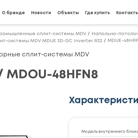
О бренде
Новости
Объекты
Где купить
Контакт
ромышленные сплит-системы MDV
Напольно-потолоч
MDUE-48HRF
т-системы MDV MDUE 3D-DC Inverter R32
орные сплит-системы MDV
/ MDOU-48HFN8
Характерист
Модель внутреннего блок