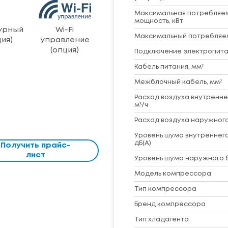
Максимальная потребляе
мощность, кВт
урный
Wi-Fi
Максимальный потребляем
ия)
управление
(опция)
Подключение электропита
Кабель питания, мм²
Межблочный кабель, мм²
Расход воздуха внутренне
м³/ч
Расход воздуха наружного
Уровень шума внутреннего
дБ(А)
Получить прайс-
лист
Уровень шума наружного б
Модель компрессора
Тип компрессора
Бренд компрессора
Тип хладагента