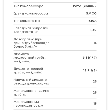
Тип компрессора
Ротационный
Бренд компрессора
GMCC
Тип хладагента
R410A
Заводская заправка
1,30
хладагента, кг
Дозаправка (при
длине трубопровода
15
более 5 м), г/м
Диаметр
жидкостной трубы,
6,35(1/4)
мм (дюйм)
Диаметр газовой
12,7(1/2)
трубы, мм (дюйм)
Наружный диаметр
25
отвода дренажа, мм
Максимальная длина
25
труб, м
Максимальный
15
перепад высот, м