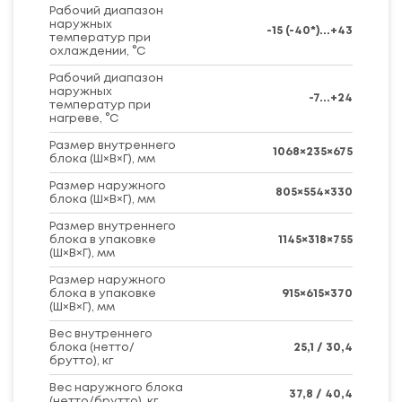
Рабочий диапазон
наружных
-15 (-40*)...+43
температур при
охлаждении, °C
Рабочий диапазон
наружных
-7...+24
температур при
нагреве, °C
Размер внутреннего
1068×235×675
блока (Ш×В×Г), мм
Размер наружного
805×554×330
блока (Ш×В×Г), мм
Размер внутреннего
блока в упаковке
1145×318×755
(Ш×В×Г), мм
Размер наружного
блока в упаковке
915×615×370
(Ш×В×Г), мм
Вес внутреннего
блока (нетто/
25,1 / 30,4
брутто), кг
Вес наружного блока
37,8 / 40,4
(нетто/брутто), кг