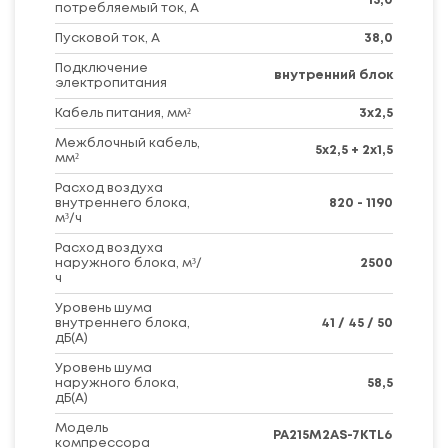
15,0
потребляемый ток, А
Пусковой ток, А
38,0
Подключение
внутренний блок
электропитания
Кабель питания, мм²
3х2,5
Межблочный кабель,
5х2,5 + 2х1,5
мм²
Расход воздуха
внутреннего блока,
820 - 1190
м³/ч
Расход воздуха
наружного блока, м³/
2500
ч
Уровень шума
внутреннего блока,
41 / 45 / 50
дБ(А)
Уровень шума
наружного блока,
58,5
дБ(А)
Модель
PA215M2AS-7KTL6
компрессора