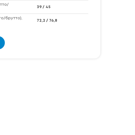
тто/
39 / 45
то/брутто),
72,2 / 76,8