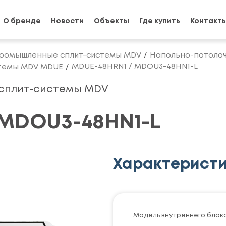
О бренде
Новости
Объекты
Где купить
Контакт
ромышленные сплит-системы MDV
Напольно-потолоч
MDUE-48HRN1 / MDOU3-48HN1-L
стемы MDV MDUE
 сплит-системы MDV
 MDOU3-48HN1-L
Характерист
Модель внутреннего блок