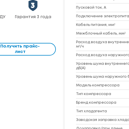
Пусковой ток, А
Подключение электропита
ДУ
Гарантия 3 года
Кабель питания, мм²
Межблочный кабель, мм²
Расход воздуха внутренне
Получить прайс-
м³/ч
лист
Расход воздуха наружного
Уровень шума внутреннего
дБ(А)
Уровень шума наружного б
Модель компрессора
Тип компрессора
Бренд компрессора
Тип хладагента
Заводская заправка хладаг
Дозаправка (при длине