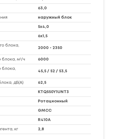
63,0
ния
наружный блок
5х4,0
6х1,5
го блока,
2000 - 2350
 блока, м³/ч
6000
 блока,
45,5 / 52 / 53,5
лока, дБ(А)
62,5
KTQ550Y1UNT3
Ротационный
GMCC
R410A
ента, кг
2,8