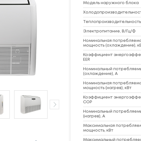
Модель наружного блока
Холодопроизводительность
Теплопроизводительность,
Электропитание, В/Гц/Ф
Номинальная потребляем
мощность (охлаждение), к
Коэффициент энергоэффе
EER
Номинальный потребляем
(охлаждение), А
Номинальная потребляем
мощность (нагрев), кВт
Коэффициент энергоэффе
COP
Номинальный потребляем
(нагрев), А
Максимальная потребляе
мощность, кВт
Максимальный потребляем