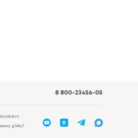
8 800-23456-05
ircond.ru
кина, д.9Ас7