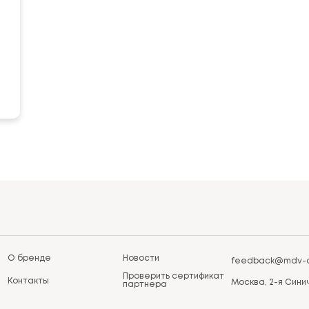
О бренде
Новости
feedback@mdv-a
Проверить сертификат
Контакты
Москва, 2-я Синич
партнера