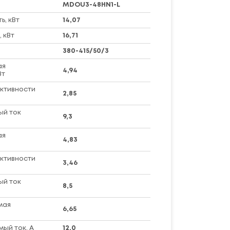
MDOU3-48HN1-L
, кВт
14,07
 кВт
16,71
380-415/50/3
ая
4,94
Вт
ктивности
2,85
ый ток
9,3
ая
4,83
ктивности
3,46
ый ток
8,5
мая
6,65
ый ток, А
12,0