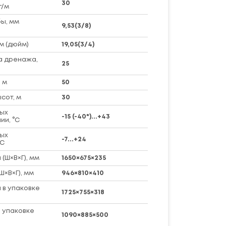
30
г/м
ы, мм
9,53(3/8)
м (дюйм)
19,05(3/4)
а дренажа,
25
 м
50
сот, м
30
ых
-15 (-40*)...+43
ии, °C
ых
-7...+24
°C
(Ш×В×Г), мм
1650×675×235
Ш×В×Г), мм
946×810×410
 в упаковке
1725×755×318
 упаковке
1090×885×500