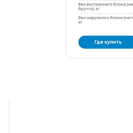
Вес внутреннего блока (не
брутто), кг
Вес наружного блока (нет
кг
Где купить