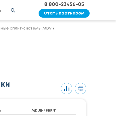
8 800-23456-05
ы
Стать партнером
ные сплит-системы MDV
ики
а
MDUE-48HRN1