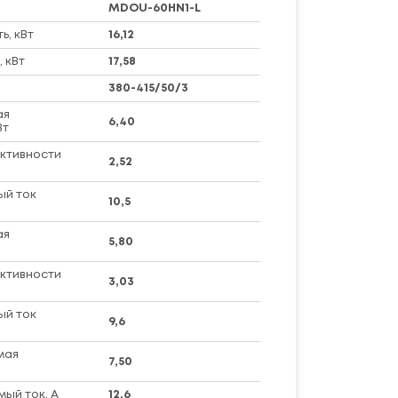
MDOU-60HN1-L
, кВт
16,12
 кВт
17,58
380-415/50/3
ая
6,40
Вт
ктивности
2,52
ый ток
10,5
ая
5,80
ктивности
3,03
ый ток
9,6
мая
7,50
ый ток, А
12,6