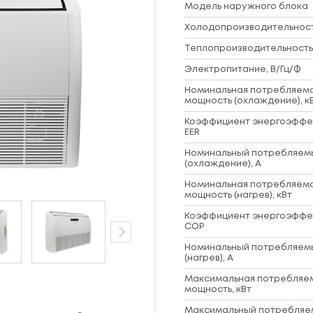
Модель наружного блока
Холодопроизводительность
Теплопроизводительность,
Электропитание, В/Гц/Ф
Номинальная потребляем
мощность (охлаждение), к
Коэффициент энергоэффе
EER
Номинальный потребляем
(охлаждение), А
Номинальная потребляем
мощность (нагрев), кВт
Коэффициент энергоэффе
COP
Номинальный потребляем
(нагрев), А
Максимальная потребляе
мощность, кВт
Максимальный потребляем