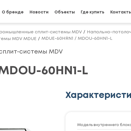
О бренде
Новости
Объекты
Где купить
Контакт
ромышленные сплит-системы MDV
Напольно-потолоч
MDUE-60HRN1 / MDOU-60HN1-L
стемы MDV MDUE
 сплит-системы MDV
 MDOU-60HN1-L
Характерист
Модель внутреннего блок