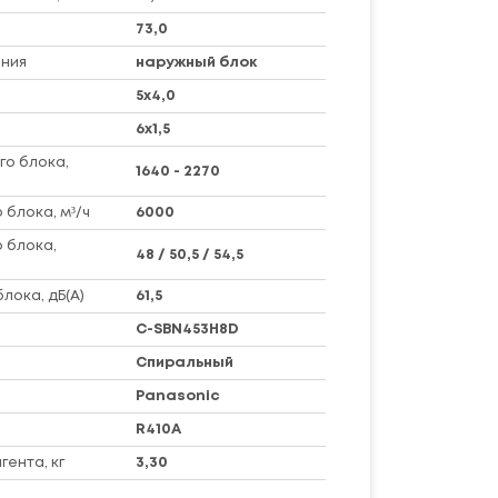
73,0
ния
наружный блок
5х4,0
6х1,5
го блока,
1640 - 2270
 блока, м³/ч
6000
 блока,
48 / 50,5 / 54,5
лока, дБ(А)
61,5
C-SBN453H8D
Спиральный
Panasonic
R410A
ента, кг
3,30