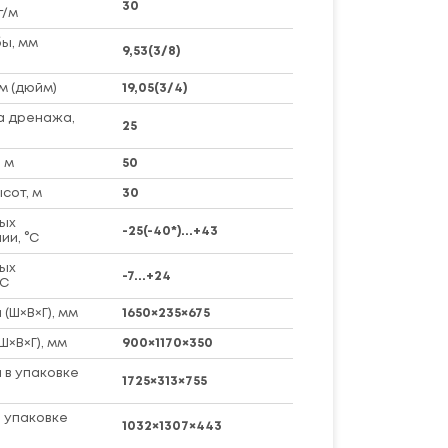
30
г/м
ы, мм
9,53(3/8)
м (дюйм)
19,05(3/4)
а дренажа,
25
 м
50
сот, м
30
ых
-25(-40*)...+43
ии, °C
ых
-7...+24
°C
(Ш×В×Г), мм
1650×235×675
Ш×В×Г), мм
900×1170×350
 в упаковке
1725×313×755
 упаковке
1032×1307×443