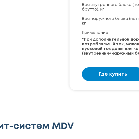
Вес внутреннего блока (не
брутто), кг
Вес наружного блока (нет
кг
Примечание
*При дополнительной дор
потребляемый ток, макс
пусковой ток даны для к
(внутренний+наружный бл
Где купить
ит-систем MDV