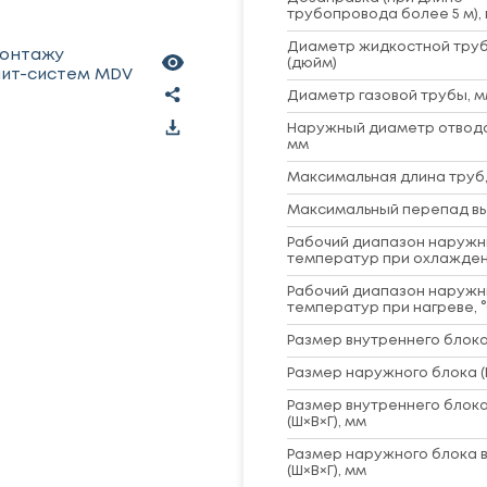
трубопровода более 5 м), 
Диаметр жидкостной труб
монтажу
(дюйм)
лит-систем MDV
Диаметр газовой трубы, м
Наружный диаметр отвод
мм
Максимальная длина труб,
Максимальный перепад вы
Рабочий диапазон наружн
температур при охлажден
Рабочий диапазон наружн
температур при нагреве, 
Размер внутреннего блока 
Размер наружного блока (
Размер внутреннего блока
(Ш×В×Г), мм
Размер наружного блока в
(Ш×В×Г), мм