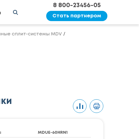
8 800-23456-05
ы
Стать партнером
ные сплит-системы MDV
ики
а
MDUE-60HRN1