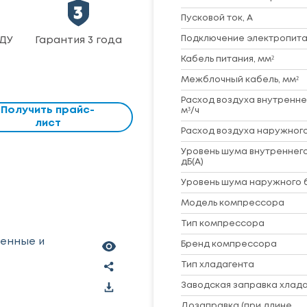
Пусковой ток, А
Подключение электропита
ДУ
Гарантия 3 года
Кабель питания, мм²
Межблочный кабель, мм²
Расход воздуха внутренне
Получить прайс-
м³/ч
лист
Расход воздуха наружного
Уровень шума внутреннего
дБ(А)
Уровень шума наружного б
Модель компрессора
Тип компрессора
ленные и
Бренд компрессора
Тип хладагента
Заводская заправка хладаг
Дозаправка (при длине