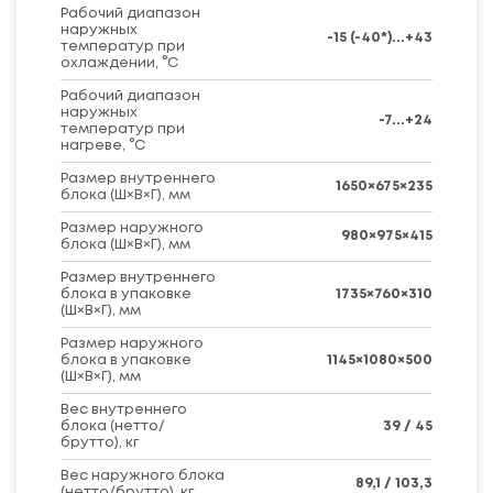
Рабочий диапазон
наружных
-15 (-40*)...+43
температур при
охлаждении, °C
Рабочий диапазон
наружных
-7...+24
температур при
нагреве, °C
Размер внутреннего
1650×675×235
блока (Ш×В×Г), мм
Размер наружного
980×975×415
блока (Ш×В×Г), мм
Размер внутреннего
блока в упаковке
1735×760×310
(Ш×В×Г), мм
Размер наружного
блока в упаковке
1145×1080×500
(Ш×В×Г), мм
Вес внутреннего
блока (нетто/
39 / 45
брутто), кг
Вес наружного блока
89,1 / 103,3
(нетто/брутто), кг