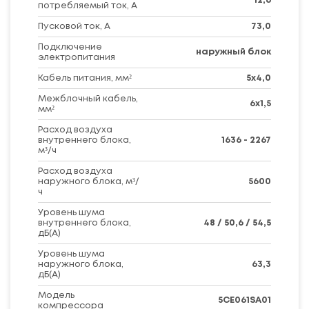
12,6
потребляемый ток, А
Пусковой ток, А
73,0
Подключение
наружный блок
электропитания
Кабель питания, мм²
5х4,0
Межблочный кабель,
6х1,5
мм²
Расход воздуха
внутреннего блока,
1636 - 2267
м³/ч
Расход воздуха
наружного блока, м³/
5600
ч
Уровень шума
внутреннего блока,
48 / 50,6 / 54,5
дБ(А)
Уровень шума
наружного блока,
63,3
дБ(А)
Модель
5CE061SA01
компрессора