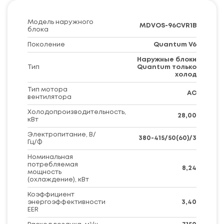
Модель наружного
MDVOS-96CVR1B
блока
Поколение
Quantum V6
Наружные блоки
Тип
Quantum только
холод
Тип мотора
AC
вентилятора
Холодопроизводительность,
28,00
кВт
Электропитание, В/
380-415/50(60)/3
Гц/Ф
Номинальная
потребляемая
8,24
мощность
(охлаждение), кВт
Коэффициент
энергоэффективности
3,40
EER