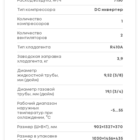
Расход воздуха, м³/ч
7150
Тип компрессора
DC инвертер
Количество
1
компрессоров
Количество
2
вентиляторов
Тип хладагента
R410A
Заводская заправка
3,9
хладагента, кг
Диаметр
жидкостной трубы,
9,52 (3/8)
мм (дюйм)
Диаметр газовой
19,1 (3/4)
трубы, мм (дюйм)
Рабочий диапазон
наружных
-5...55
температур при
охлаждении, °C
Размер (Ш×В×Г), мм
902×1327×370
Размер в упаковке
1030×1456×435