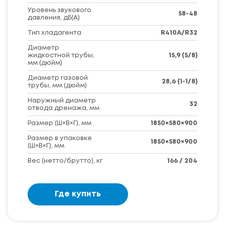
Уровень звукового
58-48
давления, дБ(А)
Тип хладагента
R410A/R32
Диаметр
жидкостной трубы,
15,9 (5/8)
мм (дюйм)
Диаметр газовой
28,6 (1-1/8)
трубы, мм (дюйм)
Наружный диаметр
32
отвода дренажа, мм
Размер (Ш×В×Г), мм
1850×580×900
Размер в упаковке
1850×580×900
(Ш×В×Г), мм
Вес (нетто/брутто), кг
166 / 204
Где купить