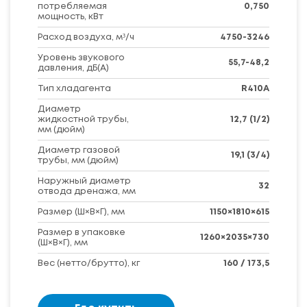
потребляемая
0,750
мощность, кВт
Расход воздуха, м³/ч
4750-3246
Уровень звукового
55,7-48,2
давления, дБ(А)
Тип хладагента
R410A
Диаметр
жидкостной трубы,
12,7 (1/2)
мм (дюйм)
Диаметр газовой
19,1 (3/4)
трубы, мм (дюйм)
Наружный диаметр
32
отвода дренажа, мм
Размер (Ш×В×Г), мм
1150×1810×615
Размер в упаковке
1260×2035×730
(Ш×В×Г), мм
Вес (нетто/брутто), кг
160 / 173,5