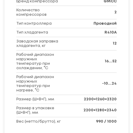
Бренд компрессора
GMCC
Количество
2
компрессоров
Тип контроллера
Проводной
Тип хладагента
R410A
Заводская заправка
12
хладагента, кг
Рабочий диапазон
наружных
16...52
температур при
охлаждении, °C
Рабочий диапазон
наружных
-10...24
температур при
нагреве, °C
Размер (Ш×В×Г), мм
2200×1260×2320
Размер в упаковке
2200×1280×2340
(Ш×В×Г), мм
Вес (нетто/брутто), кг
990 / 1000