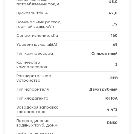
45,0
потребляемый ток, А
Пусковой ток, А
142,0
Номинальный расход
1,72
горячей воды, м³/ч
Сопротивление, кПа
160
Уровень шума, дБ(A)
68
Тип компрессора
Спиральный
Количество
2
компрессоров
Расширительное
ЭРВ
устройство
Тип испарителя
Двухтрубный
Тип хладагента
R410A
Заводская заправка
4,4*2
хладагента, кг
Подсоединение
DN50
водяных труб, дюйм