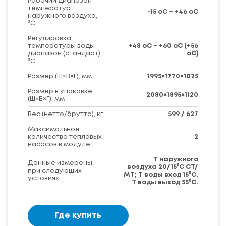
Рабочий диапазон
температур
-15 оС ~ +46 оС
наружного воздуха,
⁰C
Регулировка
температуры воды
+48 оС ~ +60 оС (+56
диапазон (стандарт),
оС)
⁰C
Размер (Ш×В×Г), мм
1995×1770×1025
Размер в упаковке
2080×1895×1120
(Ш×В×Г), мм
Вес (нетто/брутто), кг
599 / 627
Максимальное
количество тепловых
2
насосов в модуле
Т наружного
Данные измерены
воздуха 20/15⁰C СТ/
при следующих
МТ; Т воды вход 15⁰C,
условиях
Т воды выход 55⁰C.
Где купить