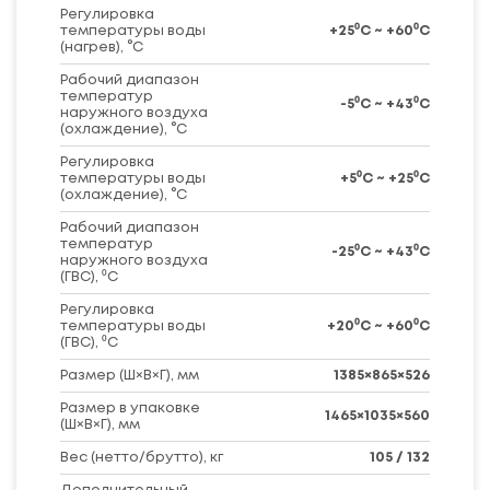
Регулировка
температуры воды
+25⁰C ~ +60⁰C
(нагрев), °С
Рабочий диапазон
температур
-5⁰C ~ +43⁰C
наружного воздуха
(охлаждение), °С
Регулировка
температуры воды
+5⁰C ~ +25⁰C
(охлаждение), °С
Рабочий диапазон
температур
-25⁰C ~ +43⁰C
наружного воздуха
(ГВС), ⁰C
Регулировка
температуры воды
+20⁰C ~ +60⁰C
(ГВС), ⁰C
Размер (Ш×В×Г), мм
1385×865×526
Размер в упаковке
1465×1035×560
(Ш×В×Г), мм
Вес (нетто/брутто), кг
105 / 132