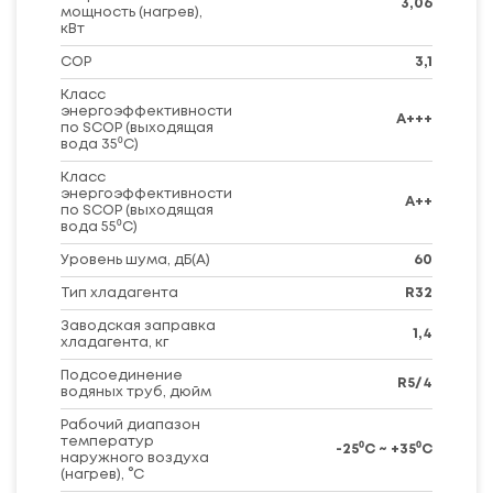
3,06
мощность (нагрев),
кВт
COP
3,1
Класс
энергоэффективности
A+++
по SCOP (выходящая
вода 35⁰C)
Класс
энергоэффективности
A++
по SCOP (выходящая
вода 55⁰C)
Уровень шума, дБ(A)
60
Тип хладагента
R32
Заводская заправка
1,4
хладагента, кг
Подсоединение
R5/4
водяных труб, дюйм
Рабочий диапазон
температур
-25⁰C ~ +35⁰C
наружного воздуха
(нагрев), °С