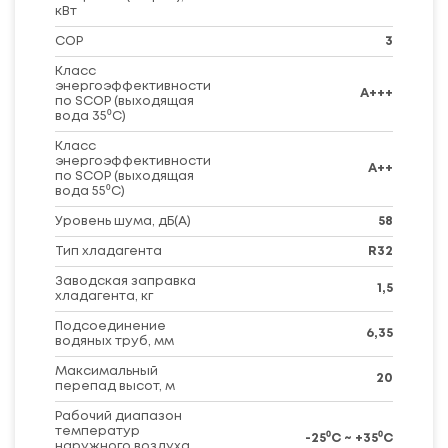
кВт
COP
3
Класс
энергоэффективности
A+++
по SCOP (выходящая
вода 35⁰C)
Класс
энергоэффективности
A++
по SCOP (выходящая
вода 55⁰C)
Уровень шума, дБ(A)
58
Тип хладагента
R32
Заводская заправка
1,5
хладагента, кг
Подсоединение
6,35
водяных труб, мм
Максимальный
20
перепад высот, м
Рабочий диапазон
температур
-25⁰C ~ +35⁰C
наружного воздуха