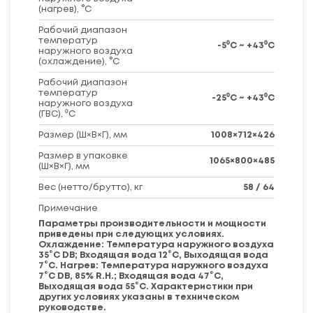
(нагрев), °С
Рабочий диапазон
температур
-5⁰C ~ +43⁰C
наружного воздуха
(охлаждение), °С
Рабочий диапазон
температур
-25⁰C ~ +43⁰C
наружного воздуха
(ГВС), ⁰C
Размер (Ш×В×Г), мм
1008×712×426
Размер в упаковке
1065×800×485
(Ш×В×Г), мм
Вес (нетто/брутто), кг
58 / 64
Примечание
Параметры производительности и мощности
приведены при следующих условиях.
Охлаждение: Температура наружного воздуха
35°C DB; Входящая вода 12°C, Выходящая вода
7°C. Нагрев: Температура наружного воздуха
7°C DB, 85% R.H.; Входящая вода 47°C,
Выходящая вода 55°C. Характеристики при
других условиях указаны в техническом
руководстве.