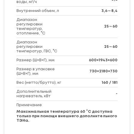
воды, м³/ч
Внутренний объем, л
3,6～8,4
Диапазон
регулировки
25～60
температур,
отопление, °С
Диапазон
регулировки
25～60
температур, ГВС, °С
Размер (Ш×В×Г), мм
600×1943×600
Размер в упаковке
730×2180×730
(Ш×В×Г), мм
Вес (нетто/брутто), кг
160 / 181
Дополнительный
-
нагреватель, кВт
Примечание
Максимальная температура 60 °C доступна
только при помощи внешнего дополнительного
ТЭНа.