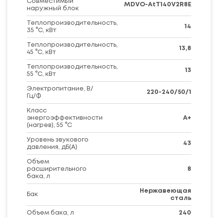
Совместимый
MDVO-AtT140V2R8E
наружный блок
Теплопроизводительность,
14
35 °C, кВт
Теплопроизводительность,
13,8
45 °C, кВт
Теплопроизводительность,
13
55 °C, кВт
Электропитание, В/
220-240/50/1
Гц/Ф
Класс
энергоэффективности
A+
(нагрев), 55 °C
Уровень звукового
43
давления, дБ(А)
Объем
расширительного
8
бака, л
Нержавеющая
Бак
сталь
Объем бака, л
240