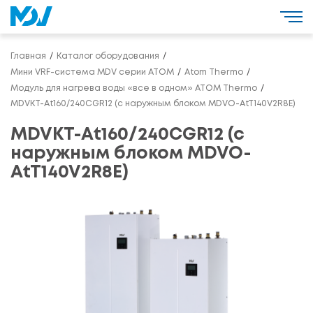
Главная
Каталог оборудования
Мини VRF-система MDV серии ATOM
Atom Thermo
Модуль для нагрева воды «все в одном» ATOM Thermo
MDVKT-At160/240CGR12 (с наружным блоком MDVO-AtT140V2R8E)
MDVKT-At160/240CGR12 (с
наружным блоком MDVO-
AtT140V2R8E)