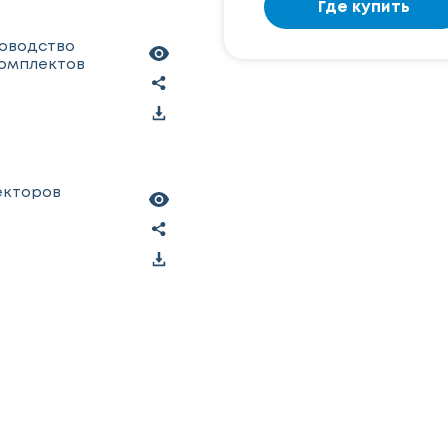
Где купить
ководство
комплектов
екторов