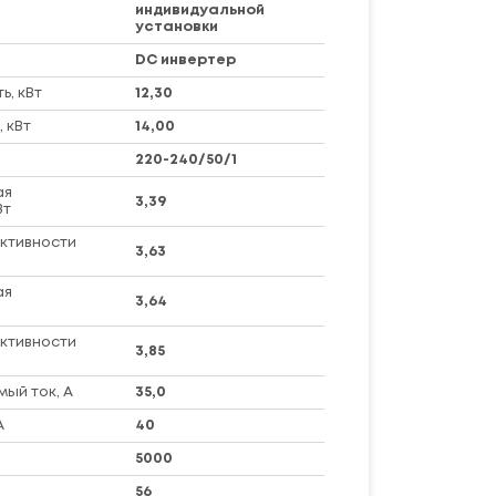
индивидуальной
установки
DC инвертер
, кВт
12,30
 кВт
14,00
220-240/50/1
ая
3,39
Вт
ктивности
3,63
ая
3,64
ктивности
3,85
ый ток, А
35,0
А
40
5000
56