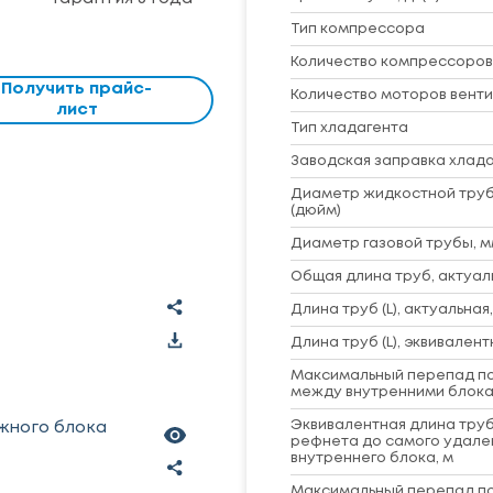
Тип компрессора
Количество компрессоров
Получить прайс-
Количество моторов вент
лист
Тип хладагента
Заводская заправка хладаг
Диаметр жидкостной труб
(дюйм)
Диаметр газовой трубы, м
Общая длина труб, актуаль
Длина труб (L), актуальная,
Длина труб (L), эквивалент
Максимальный перепад по
между внутренними блока
Эквивалентная длина труб
жного блока
рефнета до самого удале
внутреннего блока, м
Максимальный перепад по