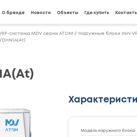
О бренде
Новости
Объекты
Где купить
Контакт
VRF-система MDV серии ATOM
Наружные блоки mini V
/DHN1A(At)
A(At)
Характерист
Модель наружного блока