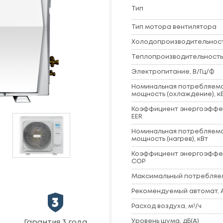
Тип
Тип мотора вентилятора
Холодопроизводительность
Теплопроизводительность,
Электропитание, В/Гц/Ф
Номинальная потребляем
мощность (охлаждение), к
Коэффициент энергоэффе
EER
Номинальная потребляем
мощность (нагрев), кВт
Коэффициент энергоэффе
COP
Максимальный потребляем
Рекомендуемый автомат, 
Расход воздуха, м³/ч
Уровень шума, дБ(A)
Гарантия 3 года