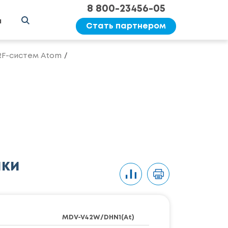
8 800-23456-05
ы
Стать партнером
RF-систем Atom
ики
MDV-V42W/DHN1(At)