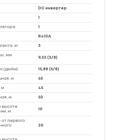
DC инвертер
1
илятора
1
R410A
ента, кг
3
ы, мм
9,53 (3/8)
м (дюйм)
15,88 (5/8)
ная, м
65
 м
45
ная, м
50
 высоте
10
ми, м
 от первого
нного
20
 высоте