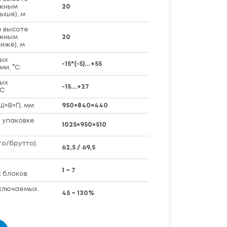
ужным
20
ыше), м
 высоте
ужным
20
иже), м
ых
-15*(-5)...+55
ии, °C
ых
-15...+27
°C
Ш×В×Г), мм
950×840×440
 упаковке
1025×950×510
то/брутто),
62,5 / 69,5
о
1 ~ 7
 блоков
ключаемых
45 ~ 130%