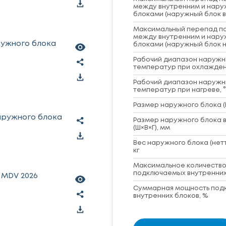
между внутренним и нар
блоками (наружный блок в
Максимальный перепад по
между внутренним и нар
ружного блока
блоками (наружный блок н
Рабочий диапазон наружн
температур при охлажден
Рабочий диапазон наружн
температур при нагреве, 
Размер наружного блока (
аружного блока
Размер наружного блока в
(Ш×В×Г), мм
Вес наружного блока (нет
кг
Максимальное количеств
подключаемых внутренних
 MDV 2026
Суммарная мощность под
внутренних блоков, %