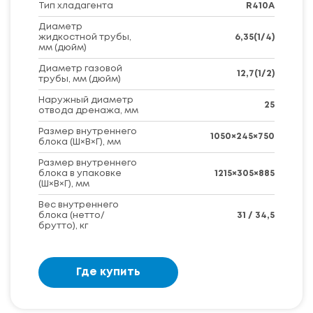
Тип хладагента
R410A
Диаметр
жидкостной трубы,
6,35(1/4)
мм (дюйм)
Диаметр газовой
12,7(1/2)
трубы, мм (дюйм)
Наружный диаметр
25
отвода дренажа, мм
Размер внутреннего
1050×245×750
блока (Ш×В×Г), мм
Размер внутреннего
блока в упаковке
1215×305×885
(Ш×В×Г), мм
Вес внутреннего
блока (нетто/
31 / 34,5
брутто), кг
Где купить