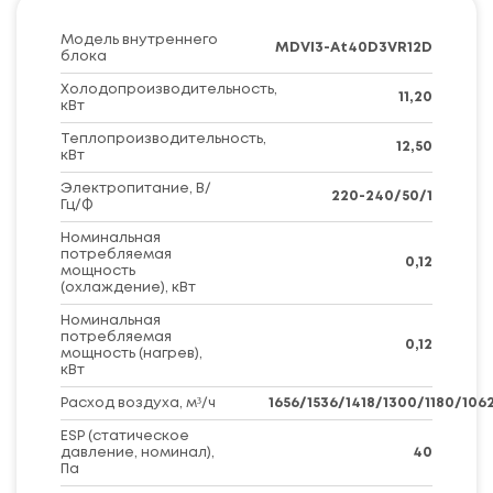
Модель внутреннего
MDVI3-At40D3VR12D
блока
Холодопроизводительность,
11,20
кВт
Теплопроизводительность,
12,50
кВт
Электропитание, В/
220-240/50/1
Гц/Ф
Номинальная
потребляемая
0,12
мощность
(охлаждение), кВт
Номинальная
потребляемая
0,12
мощность (нагрев),
кВт
Расход воздуха, м³/ч
1656/1536/1418/1300/1180/106
ESP (статическое
давление, номинал),
40
Па