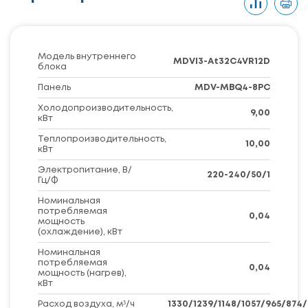
Модель внутреннего
MDVI3-At32C4VR12D
блока
Панель
MDV-MBQ4-8PC
Холодопроизводительность,
9,00
кВт
Теплопроизводительность,
10,00
кВт
Электропитание, В/
220-240/50/1
Гц/Ф
Номинальная
потребляемая
0,04
мощность
(охлаждение), кВт
Номинальная
потребляемая
0,04
мощность (нагрев),
кВт
Расход воздуха, м³/ч
1330/1239/1148/1057/965/874