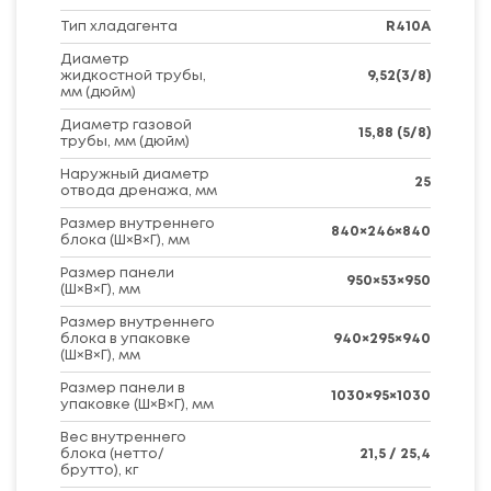
Тип хладагента
R410A
Диаметр
жидкостной трубы,
9,52(3/8)
мм (дюйм)
Диаметр газовой
15,88 (5/8)
трубы, мм (дюйм)
Наружный диаметр
25
отвода дренажа, мм
Размер внутреннего
840×246×840
блока (Ш×В×Г), мм
Размер панели
950×53×950
(Ш×В×Г), мм
Размер внутреннего
блока в упаковке
940×295×940
(Ш×В×Г), мм
Размер панели в
1030×95×1030
упаковке (Ш×В×Г), мм
Вес внутреннего
блока (нетто/
21,5 / 25,4
брутто), кг