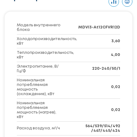
Модель внутреннего
MDVI3-At12CFVR12D
блока
Холодопроизводительность,
3,60
кВт
Теплопроизводительность,
4,00
кВт
Электропитание, В/
220-240/50/1
Гц/Ф
Номинальная
потребляемая
0,02
мощность
(охлаждение), кВт
Номинальная
потребляемая
0,02
мощность (нагрев),
кВт
564/539/514/492
Расход воздуха, м³/ч
/467/445/424