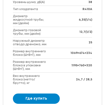
Уровень шума, дБ(A)
38
Тип хладагента
R410A
Диаметр
жидкостной трубы,
6,35(1/4)
мм (дюйм)
Диаметр газовой
12,7(1/2)
трубы, мм (дюйм)
Наружный диаметр
25
отвода дренажа, мм
Размер внутреннего
1069×674×234
блока (Ш×В×Г), мм
Размер внутреннего
блока в упаковке
1195×760×320
(Ш×В×Г), мм
Вес внутреннего
блока (нетто/
24,7 / 28,5
брутто), кг
Где купить